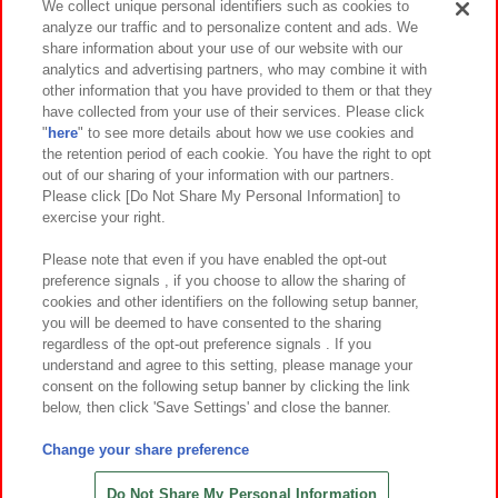
We collect unique personal identifiers such as cookies to
analyze our traffic and to personalize content and ads. We
イベント・キャンペーン
share information about your use of our website with our
analytics and advertising partners, who may combine it with
other information that you have provided to them or that they
have collected from your use of their services. Please click
"
here
" to see more details about how we use cookies and
関連会社
サステナビリティ
サイトポリシー
the retention period of each cookie. You have the right to opt
out of our sharing of your information with our partners.
プライバシーポリシー
ウェブアクセシビリティ方針と検証結果
Please click [Do Not Share My Personal Information] to
exercise your right.
お取引先さまとともに
食品のご提供について
カスタマーハラスメント対応方針
よくあるご質問・お問い合わせ
Please note that even if you have enabled the opt-out
preference signals , if you choose to allow the sharing of
cookies and other identifiers on the following setup banner,
you will be deemed to have consented to the sharing
regardless of the opt-out preference signals . If you
understand and agree to this setting, please manage your
consent on the following setup banner by clicking the link
below, then click 'Save Settings' and close the banner.
©Bandai Namco Amusement Inc.
©Bandai Namco Amusement Lab Inc.
Change your share preference
©Bandai Namco Experience Inc.
©HANAYASHIKI Co., Ltd. All Rights Reserved.
Do Not Share My Personal Information