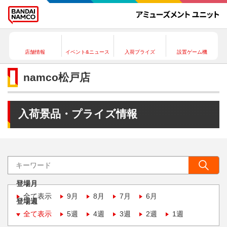
店舗情報
イベント&ニュース
入荷プライズ
設置ゲーム機
namco松戸店
入荷景品・プライズ情報
登場月
全て表示
9月
8月
7月
6月
登場週
全て表示
5週
4週
3週
2週
1週