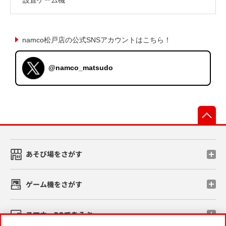
namco松戸店の公式SNSアカウントはこちら！
@namco_matsudo
先
あそび場をさがす
ゲーム機をさがす
スマホ・PCであそぶ