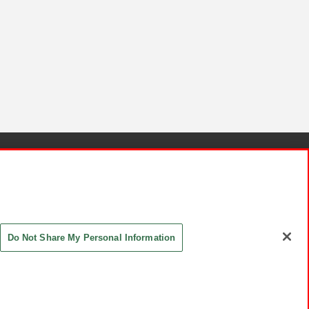
針と検証結果
お取引先さまとともに
お問い合わせ
Do Not Share My Personal Information
ASHIKI Co., Ltd. All Rights Reserved.