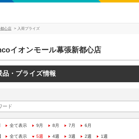
新都心店
入荷プライズ
mcoイオンモール幕張新都心店
景品・プライズ情報
月
全て表示
9月
8月
7月
6月
週
全て表示
5週
4週
3週
2週
1週