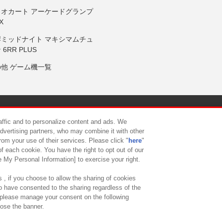
リオカート アーケードグランプ
X
岸ミッドナイト マキシマムチュ
 6RR PLUS
の他 ゲーム機一覧
サイトポリシー
プライバシーポリシー
ウェブアクセシビリティ方
raffic and to personalize content and ads. We
advertising partners, who may combine it with other
rom your use of their services. Please click "
here
"
供について
カスタマーハラスメント対応方針
よくあるご質問・
f each cookie. You have the right to opt out of our
e My Personal Information] to exercise your right.
 , if you choose to allow the sharing of cookies
to have consented to the sharing regardless of the
, please manage your consent on the following
lose the banner.
ndai Namco Amusement Lab Inc.
©Bandai Namco Experience Inc.
©HANAY