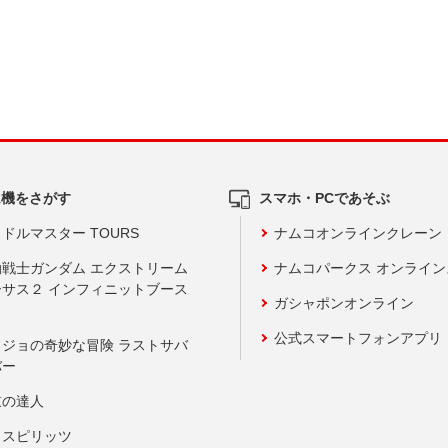
ム機をさがす
スマホ・PCであそぶ
ドルマスター TOURS
ナムコオンラインクレーン
動戦士ガンダム エクストリーム
ナムコパークス オンライ
ーサス２ インフィニットブース
ガシャポンオンライン
公式スマートフォンアプリ
ョジョの奇妙な冒険 ラストサバ
バー
鼓の達人
りスピリッツ