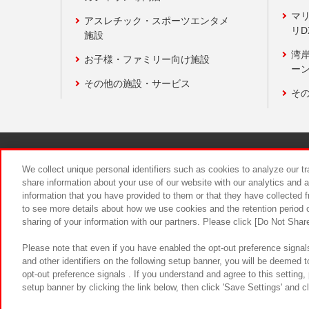
マ
アスレチック・スポーツエンタメ
リD
施設
湾
お子様・ファミリー向け施設
ーン
その他の施設・サービス
そ
関連会社
サステナビリティ
We collect unique personal identifiers such as cookies to analyze our t
share information about your use of our website with our analytics and 
information that you have provided to them or that they have collected f
食品のご提
to see more details about how we use cookies and the retention period o
sharing of your information with our partners. Please click [Do Not Shar
Please note that even if you have enabled the opt-out preference signals
and other identifiers on the following setup banner, you will be deemed 
opt-out preference signals . If you understand and agree to this setting
setup banner by clicking the link below, then click 'Save Settings' and c
©Bandai Namco Amusement Inc.
©Ba