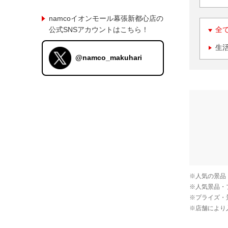
namcoイオンモール幕張新都心店の
公式SNSアカウントはこちら！
全
生
@namco_makuhari