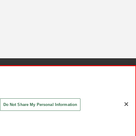
針と検証結果
お取引先さまとともに
お問い合わせ
Do Not Share My Personal Information
ASHIKI Co., Ltd. All Rights Reserved.