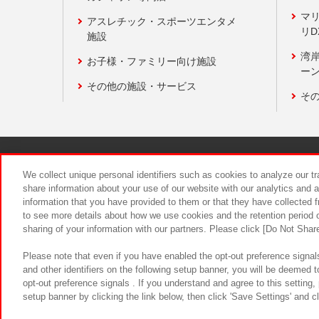
マ
アスレチック・スポーツエンタメ
リD
施設
湾
お子様・ファミリー向け施設
ーン
その他の施設・サービス
そ
関連会社
サステナビリティ
We collect unique personal identifiers such as cookies to analyze our t
share information about your use of our website with our analytics and 
information that you have provided to them or that they have collected f
食品のご提
to see more details about how we use cookies and the retention period o
sharing of your information with our partners. Please click [Do Not Shar
Please note that even if you have enabled the opt-out preference signals
and other identifiers on the following setup banner, you will be deemed 
opt-out preference signals . If you understand and agree to this setting
setup banner by clicking the link below, then click 'Save Settings' and c
©Bandai Namco Amusement Inc.
©Ba