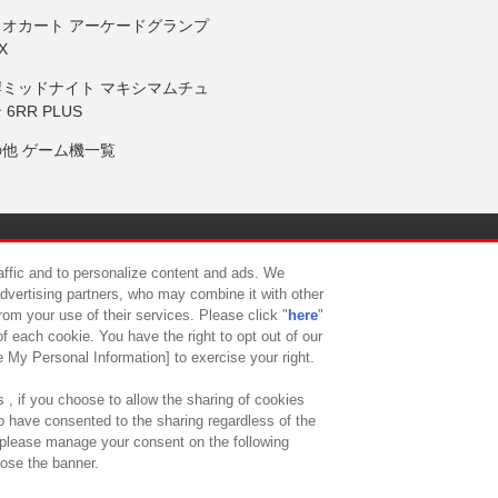
リオカート アーケードグランプ
X
岸ミッドナイト マキシマムチュ
 6RR PLUS
の他 ゲーム機一覧
サイトポリシー
プライバシーポリシー
ウェブアクセシビリティ方
raffic and to personalize content and ads. We
advertising partners, who may combine it with other
rom your use of their services. Please click "
here
"
供について
カスタマーハラスメント対応方針
よくあるご質問・
f each cookie. You have the right to opt out of our
e My Personal Information] to exercise your right.
 , if you choose to allow the sharing of cookies
to have consented to the sharing regardless of the
, please manage your consent on the following
lose the banner.
ndai Namco Amusement Lab Inc.
©Bandai Namco Experience Inc.
©HANAY