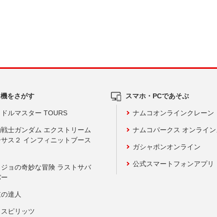
ム機をさがす
スマホ・PCであそぶ
ドルマスター TOURS
ナムコオンラインクレーン
動戦士ガンダム エクストリーム
ナムコパークス オンライ
ーサス２ インフィニットブース
ガシャポンオンライン
公式スマートフォンアプリ
ョジョの奇妙な冒険 ラストサバ
バー
鼓の達人
りスピリッツ