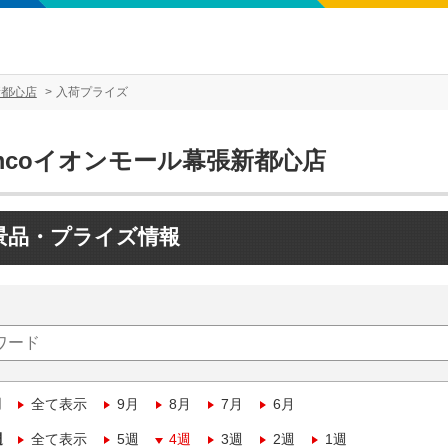
新都心店
入荷プライズ
mcoイオンモール幕張新都心店
景品・プライズ情報
月
全て表示
9月
8月
7月
6月
週
全て表示
5週
4週
3週
2週
1週