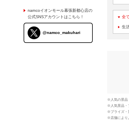
namcoイオンモール幕張新都心店の
公式SNSアカウントはこちら！
全
生
@namco_makuhari