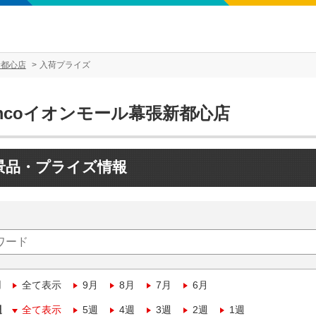
新都心店
入荷プライズ
mcoイオンモール幕張新都心店
景品・プライズ情報
月
全て表示
9月
8月
7月
6月
週
全て表示
5週
4週
3週
2週
1週