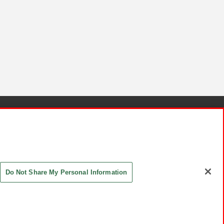
針と検証結果
お取引先さまとともに
お問い合わせ
Do Not Share My Personal Information
ASHIKI Co., Ltd. All Rights Reserved.