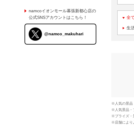
namcoイオンモール幕張新都心店の
公式SNSアカウントはこちら！
全
生
@namco_makuhari