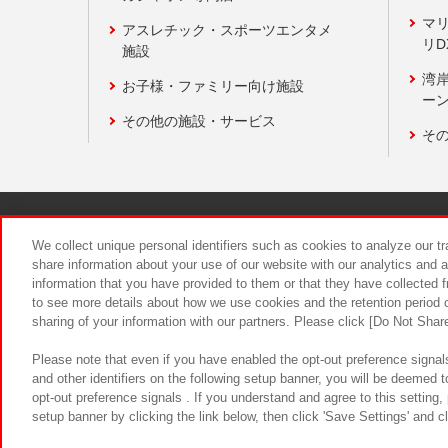
マ
アスレチック・スポーツエンタメ
リD
施設
湾
お子様・ファミリー向け施設
ーン
その他の施設・サービス
そ
関連会社
サステナビリティ
We collect unique personal identifiers such as cookies to analyze our t
share information about your use of our website with our analytics and 
information that you have provided to them or that they have collected f
食品のご提
to see more details about how we use cookies and the retention period o
sharing of your information with our partners. Please click [Do Not Shar
Please note that even if you have enabled the opt-out preference signals
and other identifiers on the following setup banner, you will be deemed 
opt-out preference signals . If you understand and agree to this setting
setup banner by clicking the link below, then click 'Save Settings' and c
©Bandai Namco Amusement Inc.
©Ba