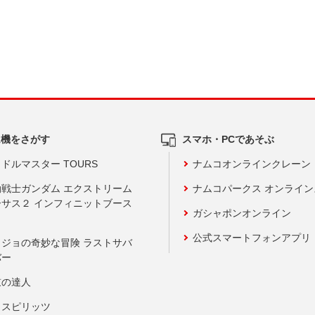
ム機をさがす
スマホ・PCであそぶ
ドルマスター TOURS
ナムコオンラインクレーン
動戦士ガンダム エクストリーム
ナムコパークス オンライ
ーサス２ インフィニットブース
ガシャポンオンライン
公式スマートフォンアプリ
ョジョの奇妙な冒険 ラストサバ
バー
鼓の達人
りスピリッツ