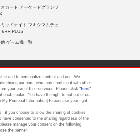
リオカート アーケードグランプ
X
岸ミッドナイト マキシマムチュ
 6RR PLUS
の他 ゲーム機一覧
サイトポリシー
プライバシーポリシー
ウェブアクセシビリティ方
raffic and to personalize content and ads. We
advertising partners, who may combine it with other
rom your use of their services. Please click "
here
"
供について
カスタマーハラスメント対応方針
よくあるご質問・
f each cookie. You have the right to opt out of our
e My Personal Information] to exercise your right.
 , if you choose to allow the sharing of cookies
to have consented to the sharing regardless of the
, please manage your consent on the following
lose the banner.
ndai Namco Amusement Lab Inc.
©Bandai Namco Experience Inc.
©HANAY