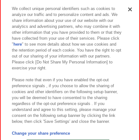
We collect unique personal identifiers such as cookies to
analyze our traffic and to personalize content and ads. We
イベント・キャンペーン
share information about your use of our website with our
analytics and advertising partners, who may combine it with
other information that you have provided to them or that they
have collected from your use of their services. Please click
"
here
" to see more details about how we use cookies and
関連会社
サステナビリティ
サイトポリシー
the retention period of each cookie. You have the right to opt
out of our sharing of your information with our partners.
プライバシーポリシー
ウェブアクセシビリティ方針と検証結果
Please click [Do Not Share My Personal Information] to
exercise your right.
お取引先さまとともに
食品のご提供について
カスタマーハラスメント対応方針
よくあるご質問・お問い合わせ
Please note that even if you have enabled the opt-out
preference signals , if you choose to allow the sharing of
cookies and other identifiers on the following setup banner,
you will be deemed to have consented to the sharing
regardless of the opt-out preference signals . If you
understand and agree to this setting, please manage your
consent on the following setup banner by clicking the link
below, then click 'Save Settings' and close the banner.
©Bandai Namco Amusement Inc.
©Bandai Namco Amusement Lab Inc.
Change your share preference
©Bandai Namco Experience Inc.