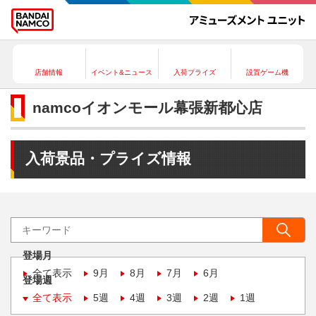
店舗情報
イベント&ニュース
入荷プライズ
設置ゲーム機
namcoイオンモール幕張新都心店
入荷景品・プライズ情報
登場月
全て表示
9月
8月
7月
6月
登場週
全て表示
5週
4週
3週
2週
1週