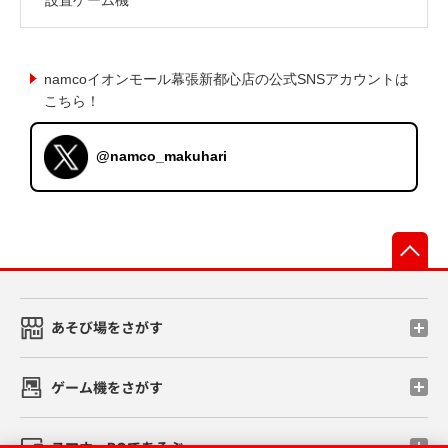
namcoイオンモール幕張新都心店の公式SNSアカウントは
こちら！
@namco_makuhari
先
あそび場をさがす
ゲーム機をさがす
スマホ・PCであそぶ