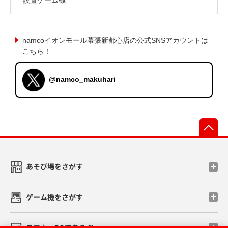
namcoイオンモール幕張新都心店の公式SNSアカウントは
こちら！
@namco_makuhari
先
あそび場をさがす
ゲーム機をさがす
スマホ・PCであそぶ