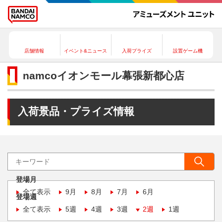
店舗情報
イベント&ニュース
入荷プライズ
設置ゲーム機
namcoイオンモール幕張新都心店
入荷景品・プライズ情報
登場月
全て表示
9月
8月
7月
6月
登場週
全て表示
5週
4週
3週
2週
1週