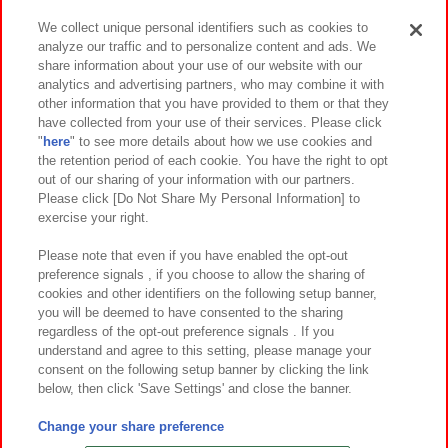
We collect unique personal identifiers such as cookies to
analyze our traffic and to personalize content and ads. We
イベント・キャンペーン
share information about your use of our website with our
analytics and advertising partners, who may combine it with
other information that you have provided to them or that they
have collected from your use of their services. Please click
"
here
" to see more details about how we use cookies and
関連会社
サステナビリティ
サイトポリシー
the retention period of each cookie. You have the right to opt
out of our sharing of your information with our partners.
プライバシーポリシー
ウェブアクセシビリティ方針と検証結果
Please click [Do Not Share My Personal Information] to
exercise your right.
お取引先さまとともに
食品のご提供について
カスタマーハラスメント対応方針
よくあるご質問・お問い合わせ
Please note that even if you have enabled the opt-out
preference signals , if you choose to allow the sharing of
cookies and other identifiers on the following setup banner,
you will be deemed to have consented to the sharing
regardless of the opt-out preference signals . If you
understand and agree to this setting, please manage your
consent on the following setup banner by clicking the link
below, then click 'Save Settings' and close the banner.
©Bandai Namco Amusement Inc.
©Bandai Namco Amusement Lab Inc.
Change your share preference
©Bandai Namco Experience Inc.