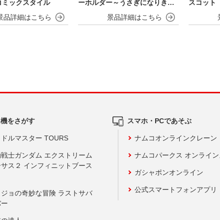
コミックスタイル
ーホルダー～うさぎになりきら
スコット
NIGHT～
ム機をさがす
スマホ・PCであそぶ
ドルマスター TOURS
ナムコオンラインクレーン
動戦士ガンダム エクストリーム
ナムコパークス オンライ
ーサス２ インフィニットブース
ガシャポンオンライン
公式スマートフォンアプリ
ョジョの奇妙な冒険 ラストサバ
バー