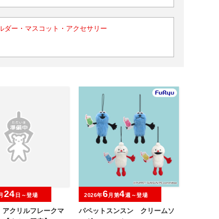
ルダー・マスコット・アクセサリー
24
6
4
月
日～登場
2026年
月第
週～登場
O アクリルフレークマ
パペットスンスン クリームソ