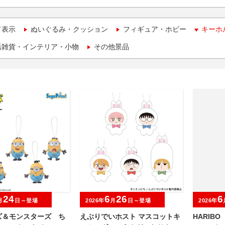
て表示
ぬいぐるみ・クッション
フィギュア・ホビー
キーホ
活雑貨・インテリア・小物
その他景品
24
6
26
6
月
日～登場
2026年
月
日～登場
2026年
ズ＆モンスターズ ち
えぶりでいホスト マスコットキ
HARIB