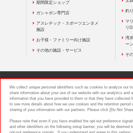
太
期間限定ショップ
釣
ガシャポン専門店
マ
アスレチック・スポーツエンタメ
リD
施設
湾
お子様・ファミリー向け施設
ーン
その他の施設・サービス
そ
関連会社
サステナビリティ
We collect unique personal identifiers such as cookies to analyze our t
share information about your use of our website with our analytics and 
information that you have provided to them or that they have collected f
食品のご提
to see more details about how we use cookies and the retention period o
sharing of your information with our partners. Please click [Do Not Shar
Please note that even if you have enabled the opt-out preference signals
and other identifiers on the following setup banner, you will be deemed 
opt-out preference signals . If you understand and agree to this setting