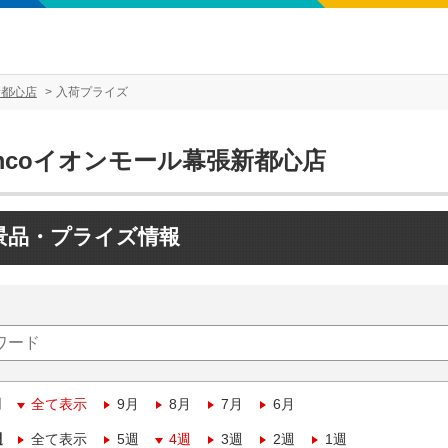
新都心店
入荷プライズ
mcoイオンモール幕張新都心店
景品・プライズ情報
月
全て表示
9月
8月
7月
6月
週
全て表示
5週
4週
3週
2週
1週