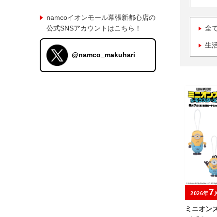
namcoイオンモール幕張新都心店の
公式SNSアカウントはこちら！
全
生
@namco_makuhari
7
2026年
ミニオン