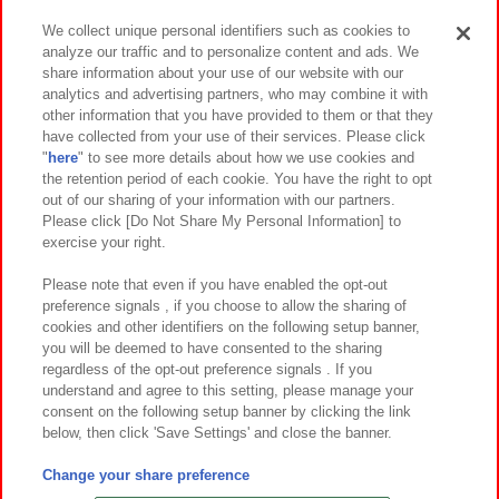
We collect unique personal identifiers such as cookies to
analyze our traffic and to personalize content and ads. We
イベント・キャンペーン
share information about your use of our website with our
analytics and advertising partners, who may combine it with
other information that you have provided to them or that they
have collected from your use of their services. Please click
"
here
" to see more details about how we use cookies and
関連会社
サステナビリティ
サイトポリシー
the retention period of each cookie. You have the right to opt
out of our sharing of your information with our partners.
プライバシーポリシー
ウェブアクセシビリティ方針と検証結果
Please click [Do Not Share My Personal Information] to
exercise your right.
お取引先さまとともに
食品のご提供について
カスタマーハラスメント対応方針
よくあるご質問・お問い合わせ
Please note that even if you have enabled the opt-out
preference signals , if you choose to allow the sharing of
cookies and other identifiers on the following setup banner,
you will be deemed to have consented to the sharing
regardless of the opt-out preference signals . If you
understand and agree to this setting, please manage your
consent on the following setup banner by clicking the link
below, then click 'Save Settings' and close the banner.
©Bandai Namco Amusement Inc.
©Bandai Namco Amusement Lab Inc.
Change your share preference
©Bandai Namco Experience Inc.