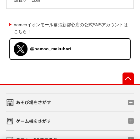
namcoイオンモール幕張新都心店の公式SNSアカウントは
こちら！
@namco_makuhari
先
あそび場をさがす
ゲーム機をさがす
スマホ・PCであそぶ