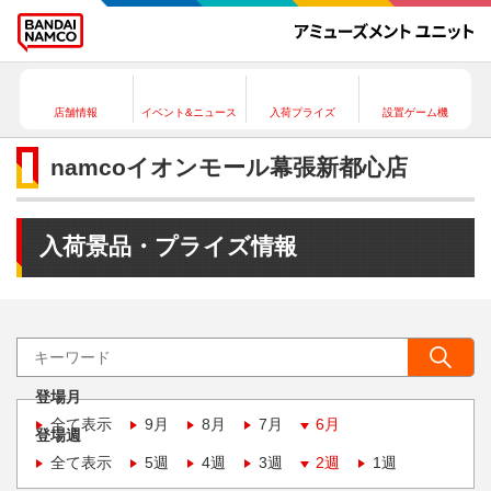
店舗情報
イベント&ニュース
入荷プライズ
設置ゲーム機
namcoイオンモール幕張新都心店
入荷景品・プライズ情報
登場月
全て表示
9月
8月
7月
6月
登場週
全て表示
5週
4週
3週
2週
1週