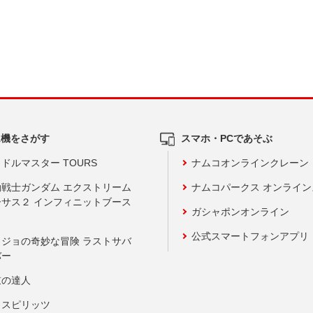
ム機をさがす
スマホ・PCであそぶ
ドルマスター TOURS
ナムコオンラインクレーン
動戦士ガンダム エクストリーム
ナムコパークス オンライ
ーサス２ インフィニットブース
ガシャポンオンライン
公式スマートフォンアプリ
ョジョの奇妙な冒険 ラストサバ
バー
鼓の達人
りスピリッツ