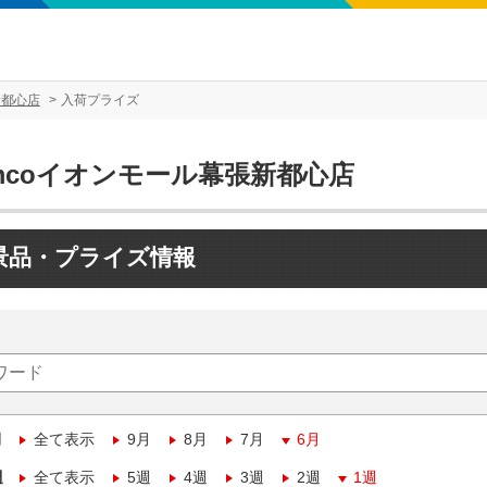
新都心店
入荷プライズ
mcoイオンモール幕張新都心店
景品・プライズ情報
月
全て表示
9月
8月
7月
6月
週
全て表示
5週
4週
3週
2週
1週