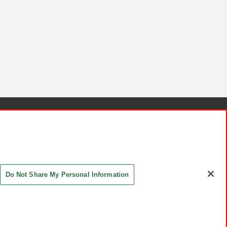
針と検証結果
お取引先さまとともに
お問い合わせ
Do Not Share My Personal Information
ASHIKI Co., Ltd. All Rights Reserved.