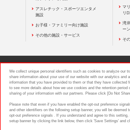
マ
アスレチック・スポーツエンタメ
リD
施設
湾
お子様・ファミリー向け施設
ーン
その他の施設・サービス
そ
関連会社
サステナビリティ
We collect unique personal identifiers such as cookies to analyze our t
share information about your use of our website with our analytics and 
information that you have provided to them or that they have collected f
食品のご提
to see more details about how we use cookies and the retention period o
sharing of your information with our partners. Please click [Do Not Shar
Please note that even if you have enabled the opt-out preference signals
and other identifiers on the following setup banner, you will be deemed 
opt-out preference signals . If you understand and agree to this setting
setup banner by clicking the link below, then click 'Save Settings' and c
©Bandai Namco Amusement Inc.
©Ba