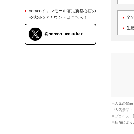
namcoイオンモール幕張新都心店の
公式SNSアカウントはこちら！
全
生
@namco_makuhari