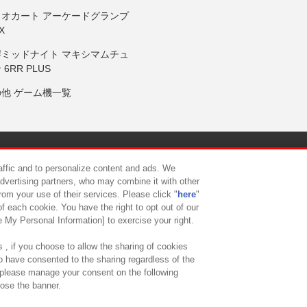
リオカート アーケードグランプ
X
岸ミッドナイト マキシマムチュ
 6RR PLUS
の他 ゲーム機一覧
サイトポリシー
プライバシーポリシー
ウェブアクセシビリティ方
raffic and to personalize content and ads. We
advertising partners, who may combine it with other
rom your use of their services. Please click "
here
"
供について
カスタマーハラスメント対応方針
よくあるご質問・
f each cookie. You have the right to opt out of our
e My Personal Information] to exercise your right.
 , if you choose to allow the sharing of cookies
to have consented to the sharing regardless of the
, please manage your consent on the following
lose the banner.
ndai Namco Amusement Lab Inc.
©Bandai Namco Experience Inc.
©HANAY