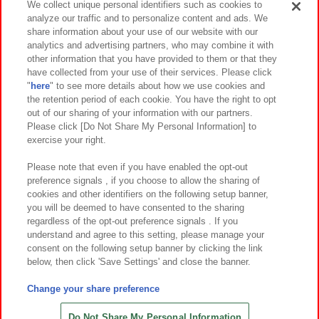
We collect unique personal identifiers such as cookies to
analyze our traffic and to personalize content and ads. We
イベント・キャンペーン
share information about your use of our website with our
analytics and advertising partners, who may combine it with
other information that you have provided to them or that they
have collected from your use of their services. Please click
"
here
" to see more details about how we use cookies and
関連会社
サステナビリティ
サイトポリシー
the retention period of each cookie. You have the right to opt
out of our sharing of your information with our partners.
プライバシーポリシー
ウェブアクセシビリティ方針と検証結果
Please click [Do Not Share My Personal Information] to
exercise your right.
お取引先さまとともに
食品のご提供について
カスタマーハラスメント対応方針
よくあるご質問・お問い合わせ
Please note that even if you have enabled the opt-out
preference signals , if you choose to allow the sharing of
cookies and other identifiers on the following setup banner,
you will be deemed to have consented to the sharing
regardless of the opt-out preference signals . If you
understand and agree to this setting, please manage your
consent on the following setup banner by clicking the link
below, then click 'Save Settings' and close the banner.
©Bandai Namco Amusement Inc.
©Bandai Namco Amusement Lab Inc.
Change your share preference
©Bandai Namco Experience Inc.
©HANAYASHIKI Co., Ltd. All Rights Reserved.
Do Not Share My Personal Information