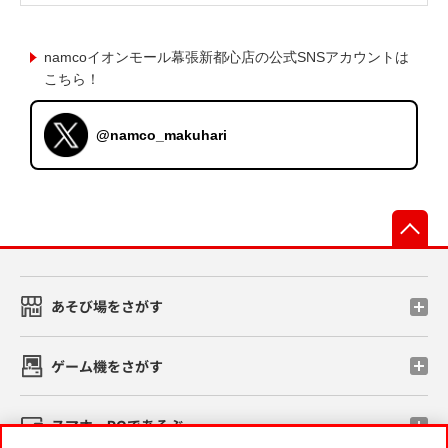
namcoイオンモール幕張新都心店の公式SNSアカウントは
こちら！
@namco_makuhari
先
あそび場をさがす
ゲーム機をさがす
スマホ・PCであそぶ