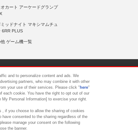
リオカート アーケードグランプ
X
岸ミッドナイト マキシマムチュ
 6RR PLUS
の他 ゲーム機一覧
サイトポリシー
プライバシーポリシー
ウェブアクセシビリティ方
raffic and to personalize content and ads. We
advertising partners, who may combine it with other
rom your use of their services. Please click "
here
"
供について
カスタマーハラスメント対応方針
よくあるご質問・
f each cookie. You have the right to opt out of our
e My Personal Information] to exercise your right.
 , if you choose to allow the sharing of cookies
to have consented to the sharing regardless of the
, please manage your consent on the following
lose the banner.
ndai Namco Amusement Lab Inc.
©Bandai Namco Experience Inc.
©HANAY