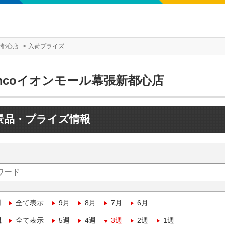
新都心店
入荷プライズ
mcoイオンモール幕張新都心店
景品・プライズ情報
月
全て表示
9月
8月
7月
6月
週
全て表示
5週
4週
3週
2週
1週