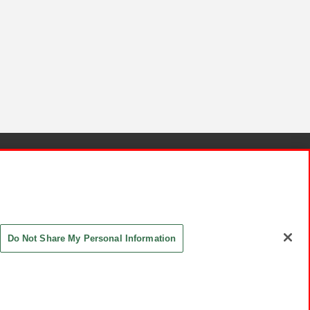
針と検証結果
お取引先さまとともに
お問い合わせ
Do Not Share My Personal Information
ASHIKI Co., Ltd. All Rights Reserved.