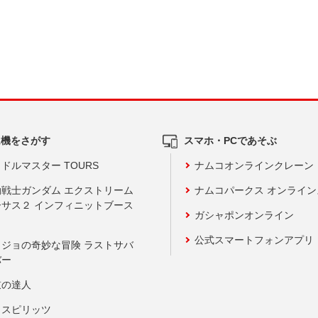
ム機をさがす
スマホ・PCであそぶ
ドルマスター TOURS
ナムコオンラインクレーン
動戦士ガンダム エクストリーム
ナムコパークス オンライ
ーサス２ インフィニットブース
ガシャポンオンライン
公式スマートフォンアプリ
ョジョの奇妙な冒険 ラストサバ
バー
鼓の達人
りスピリッツ