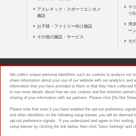
マ
アスレチック・スポーツエンタメ
リD
施設
湾
お子様・ファミリー向け施設
ーン
その他の施設・サービス
そ
関連会社
サステナビリティ
We collect unique personal identifiers such as cookies to analyze our t
share information about your use of our website with our analytics and 
information that you have provided to them or that they have collected f
食品のご提
to see more details about how we use cookies and the retention period o
sharing of your information with our partners. Please click [Do Not Shar
Please note that even if you have enabled the opt-out preference signals
and other identifiers on the following setup banner, you will be deemed 
opt-out preference signals . If you understand and agree to this setting
setup banner by clicking the link below, then click 'Save Settings' and c
©Bandai Namco Amusement Inc.
©Ba