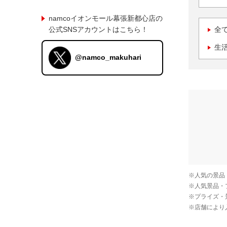
namcoイオンモール幕張新都心店の
公式SNSアカウントはこちら！
全
生
@namco_makuhari