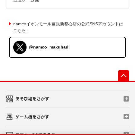
namcoイオンモール幕張新都心店の公式SNSアカウントは
こちら！
@namco_makuhari
先
あそび場をさがす
ゲーム機をさがす
スマホ・PCであそぶ