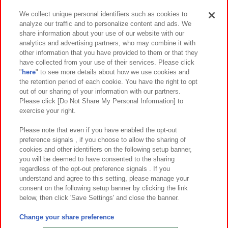
We collect unique personal identifiers such as cookies to
analyze our traffic and to personalize content and ads. We
イベント・キャンペーン
share information about your use of our website with our
analytics and advertising partners, who may combine it with
other information that you have provided to them or that they
have collected from your use of their services. Please click
"
here
" to see more details about how we use cookies and
関連会社
サステナビリティ
サイトポリシー
the retention period of each cookie. You have the right to opt
out of our sharing of your information with our partners.
プライバシーポリシー
ウェブアクセシビリティ方針と検証結果
Please click [Do Not Share My Personal Information] to
exercise your right.
お取引先さまとともに
食品のご提供について
カスタマーハラスメント対応方針
よくあるご質問・お問い合わせ
Please note that even if you have enabled the opt-out
preference signals , if you choose to allow the sharing of
cookies and other identifiers on the following setup banner,
you will be deemed to have consented to the sharing
regardless of the opt-out preference signals . If you
understand and agree to this setting, please manage your
consent on the following setup banner by clicking the link
below, then click 'Save Settings' and close the banner.
©Bandai Namco Amusement Inc.
©Bandai Namco Amusement Lab Inc.
Change your share preference
©Bandai Namco Experience Inc.