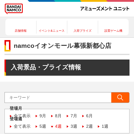
店舗情報
イベント&ニュース
入荷プライズ
設置ゲーム機
namcoイオンモール幕張新都心店
入荷景品・プライズ情報
登場月
全て表示
9月
8月
7月
6月
登場週
全て表示
5週
4週
3週
2週
1週