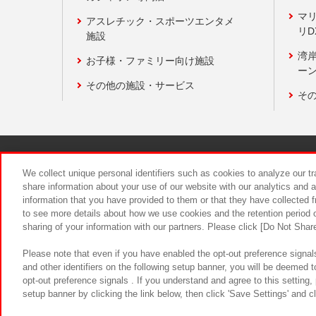
マ
アスレチック・スポーツエンタメ
リD
施設
湾
お子様・ファミリー向け施設
ーン
その他の施設・サービス
そ
関連会社
サステナビリティ
We collect unique personal identifiers such as cookies to analyze our t
share information about your use of our website with our analytics and 
information that you have provided to them or that they have collected f
食品のご提
to see more details about how we use cookies and the retention period o
sharing of your information with our partners. Please click [Do Not Shar
Please note that even if you have enabled the opt-out preference signals
and other identifiers on the following setup banner, you will be deemed 
opt-out preference signals . If you understand and agree to this setting
setup banner by clicking the link below, then click 'Save Settings' and c
©Bandai Namco Amusement Inc.
©Ba