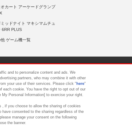
リオカート アーケードグランプ
X
岸ミッドナイト マキシマムチュ
 6RR PLUS
の他 ゲーム機一覧
サイトポリシー
プライバシーポリシー
ウェブアクセシビリティ方
raffic and to personalize content and ads. We
advertising partners, who may combine it with other
rom your use of their services. Please click "
here
"
供について
カスタマーハラスメント対応方針
よくあるご質問・
f each cookie. You have the right to opt out of our
e My Personal Information] to exercise your right.
 , if you choose to allow the sharing of cookies
to have consented to the sharing regardless of the
, please manage your consent on the following
lose the banner.
ndai Namco Amusement Lab Inc.
©Bandai Namco Experience Inc.
©HANAY