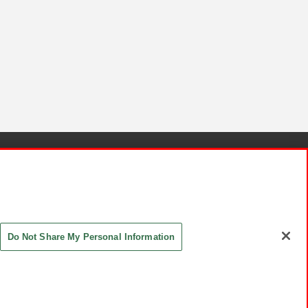
針と検証結果
お取引先さまとともに
お問い合わせ
Do Not Share My Personal Information
ASHIKI Co., Ltd. All Rights Reserved.