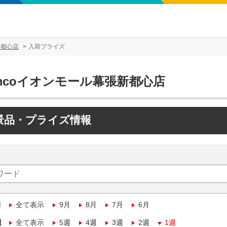
新都心店
入荷プライズ
mcoイオンモール幕張新都心店
景品・プライズ情報
月
全て表示
9月
8月
7月
6月
週
全て表示
5週
4週
3週
2週
1週