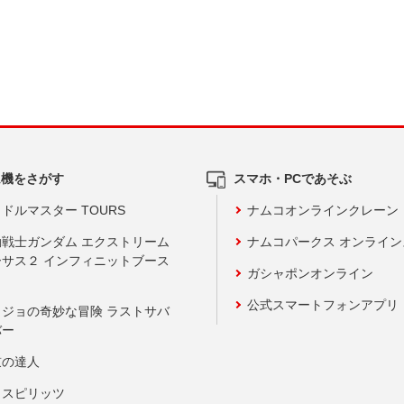
ム機をさがす
スマホ・PCであそぶ
ドルマスター TOURS
ナムコオンラインクレーン
動戦士ガンダム エクストリーム
ナムコパークス オンライ
ーサス２ インフィニットブース
ガシャポンオンライン
公式スマートフォンアプリ
ョジョの奇妙な冒険 ラストサバ
バー
鼓の達人
りスピリッツ