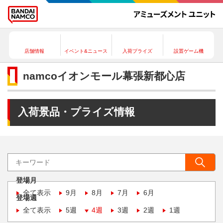
店舗情報
イベント&ニュース
入荷プライズ
設置ゲーム機
namcoイオンモール幕張新都心店
入荷景品・プライズ情報
登場月
全て表示
9月
8月
7月
6月
登場週
全て表示
5週
4週
3週
2週
1週