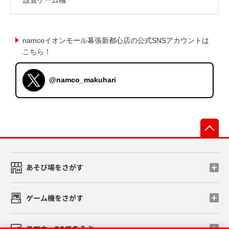
namcoイオンモール幕張新都心店の公式SNSアカウントは
こちら！
@namco_makuhari
先
あそび場をさがす
ゲーム機をさがす
スマホ・PCであそぶ