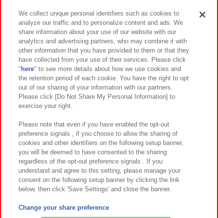
We collect unique personal identifiers such as cookies to
analyze our traffic and to personalize content and ads. We
イベント・キャンペーン
share information about your use of our website with our
analytics and advertising partners, who may combine it with
other information that you have provided to them or that they
have collected from your use of their services. Please click
"
here
" to see more details about how we use cookies and
関連会社
サステナビリティ
サイトポリシー
the retention period of each cookie. You have the right to opt
out of our sharing of your information with our partners.
プライバシーポリシー
ウェブアクセシビリティ方針と検証結果
Please click [Do Not Share My Personal Information] to
exercise your right.
お取引先さまとともに
食品のご提供について
カスタマーハラスメント対応方針
よくあるご質問・お問い合わせ
Please note that even if you have enabled the opt-out
preference signals , if you choose to allow the sharing of
cookies and other identifiers on the following setup banner,
you will be deemed to have consented to the sharing
regardless of the opt-out preference signals . If you
understand and agree to this setting, please manage your
consent on the following setup banner by clicking the link
below, then click 'Save Settings' and close the banner.
©Bandai Namco Amusement Inc.
©Bandai Namco Amusement Lab Inc.
Change your share preference
©Bandai Namco Experience Inc.