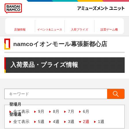
店舗情報
イベント&ニュース
入荷プライズ
設置ゲーム機
namcoイオンモール幕張新都心店
入荷景品・プライズ情報
登場月
全て表示
9月
8月
7月
6月
登場週
全て表示
5週
4週
3週
2週
1週