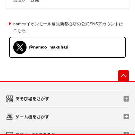
namcoイオンモール幕張新都心店の公式SNSアカウントは
こちら！
@namco_makuhari
先
あそび場をさがす
ゲーム機をさがす
スマホ・PCであそぶ