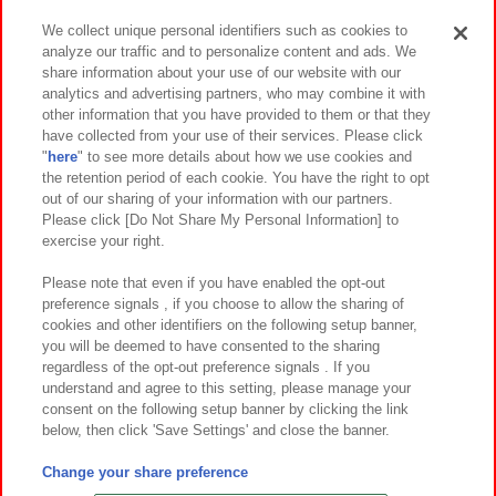
We collect unique personal identifiers such as cookies to
analyze our traffic and to personalize content and ads. We
イベント・キャンペーン
share information about your use of our website with our
analytics and advertising partners, who may combine it with
other information that you have provided to them or that they
have collected from your use of their services. Please click
"
here
" to see more details about how we use cookies and
関連会社
サステナビリティ
サイトポリシー
the retention period of each cookie. You have the right to opt
out of our sharing of your information with our partners.
プライバシーポリシー
ウェブアクセシビリティ方針と検証結果
Please click [Do Not Share My Personal Information] to
exercise your right.
お取引先さまとともに
食品のご提供について
カスタマーハラスメント対応方針
よくあるご質問・お問い合わせ
Please note that even if you have enabled the opt-out
preference signals , if you choose to allow the sharing of
cookies and other identifiers on the following setup banner,
you will be deemed to have consented to the sharing
regardless of the opt-out preference signals . If you
understand and agree to this setting, please manage your
consent on the following setup banner by clicking the link
below, then click 'Save Settings' and close the banner.
©Bandai Namco Amusement Inc.
©Bandai Namco Amusement Lab Inc.
Change your share preference
©Bandai Namco Experience Inc.