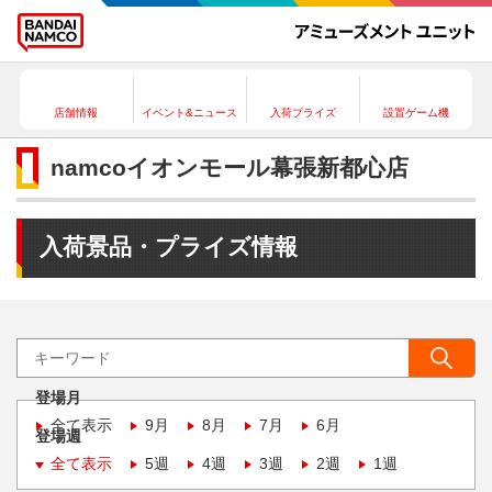
店舗情報
イベント&ニュース
入荷プライズ
設置ゲーム機
namcoイオンモール幕張新都心店
入荷景品・プライズ情報
登場月
全て表示
9月
8月
7月
6月
登場週
全て表示
5週
4週
3週
2週
1週