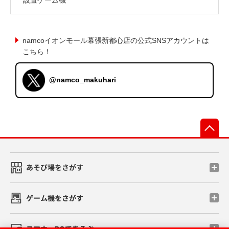
namcoイオンモール幕張新都心店の公式SNSアカウントは
こちら！
@namco_makuhari
先
あそび場をさがす
ゲーム機をさがす
スマホ・PCであそぶ