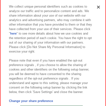
We collect unique personal identifiers such as cookies to
analyze our traffic and to personalize content and ads. We
イベント・キャンペーン
share information about your use of our website with our
analytics and advertising partners, who may combine it with
other information that you have provided to them or that they
have collected from your use of their services. Please click
"
here
" to see more details about how we use cookies and
関連会社
サステナビリティ
サイトポリシー
the retention period of each cookie. You have the right to opt
out of our sharing of your information with our partners.
プライバシーポリシー
ウェブアクセシビリティ方針と検証結果
Please click [Do Not Share My Personal Information] to
exercise your right.
お取引先さまとともに
食品のご提供について
カスタマーハラスメント対応方針
よくあるご質問・お問い合わせ
Please note that even if you have enabled the opt-out
preference signals , if you choose to allow the sharing of
cookies and other identifiers on the following setup banner,
you will be deemed to have consented to the sharing
regardless of the opt-out preference signals . If you
understand and agree to this setting, please manage your
consent on the following setup banner by clicking the link
below, then click 'Save Settings' and close the banner.
©Bandai Namco Amusement Inc.
©Bandai Namco Amusement Lab Inc.
Change your share preference
©Bandai Namco Experience Inc.