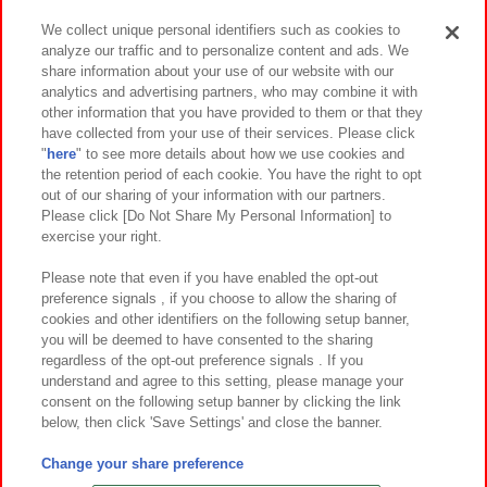
We collect unique personal identifiers such as cookies to
analyze our traffic and to personalize content and ads. We
イベント・キャンペーン
share information about your use of our website with our
analytics and advertising partners, who may combine it with
other information that you have provided to them or that they
have collected from your use of their services. Please click
"
here
" to see more details about how we use cookies and
関連会社
サステナビリティ
サイトポリシー
the retention period of each cookie. You have the right to opt
out of our sharing of your information with our partners.
プライバシーポリシー
ウェブアクセシビリティ方針と検証結果
Please click [Do Not Share My Personal Information] to
exercise your right.
お取引先さまとともに
食品のご提供について
カスタマーハラスメント対応方針
よくあるご質問・お問い合わせ
Please note that even if you have enabled the opt-out
preference signals , if you choose to allow the sharing of
cookies and other identifiers on the following setup banner,
you will be deemed to have consented to the sharing
regardless of the opt-out preference signals . If you
understand and agree to this setting, please manage your
consent on the following setup banner by clicking the link
below, then click 'Save Settings' and close the banner.
©Bandai Namco Amusement Inc.
©Bandai Namco Amusement Lab Inc.
Change your share preference
©Bandai Namco Experience Inc.