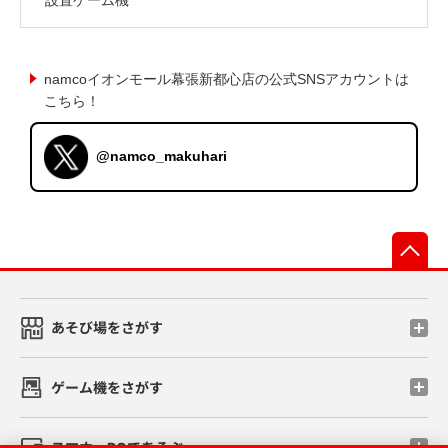
namcoイオンモール幕張新都心店の公式SNSアカウントは
こちら！
@namco_makuhari
先
あそび場をさがす
ゲーム機をさがす
スマホ・PCであそぶ