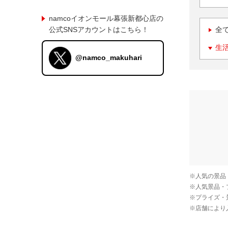
namcoイオンモール幕張新都心店の
公式SNSアカウントはこちら！
全
生
@namco_makuhari