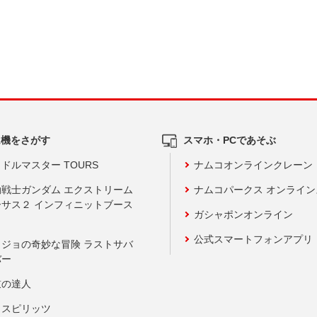
ム機をさがす
スマホ・PCであそぶ
ドルマスター TOURS
ナムコオンラインクレーン
動戦士ガンダム エクストリーム
ナムコパークス オンライ
ーサス２ インフィニットブース
ガシャポンオンライン
公式スマートフォンアプリ
ョジョの奇妙な冒険 ラストサバ
バー
鼓の達人
りスピリッツ