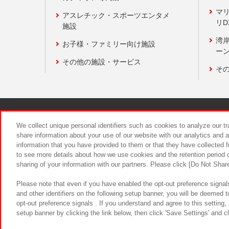
マ
アスレチック・スポーツエンタメ
リD
施設
湾
お子様・ファミリー向け施設
ーン
その他の施設・サービス
そ
関連会社
サステナビリティ
We collect unique personal identifiers such as cookies to analyze our t
share information about your use of our website with our analytics and 
information that you have provided to them or that they have collected f
食品のご提
to see more details about how we use cookies and the retention period o
sharing of your information with our partners. Please click [Do Not Shar
Please note that even if you have enabled the opt-out preference signals
and other identifiers on the following setup banner, you will be deemed 
opt-out preference signals . If you understand and agree to this setting
setup banner by clicking the link below, then click 'Save Settings' and c
©Bandai Namco Amusement Inc.
©Ba