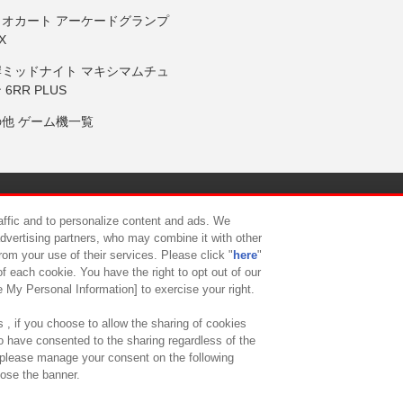
リオカート アーケードグランプ
X
岸ミッドナイト マキシマムチュ
 6RR PLUS
の他 ゲーム機一覧
サイトポリシー
プライバシーポリシー
ウェブアクセシビリティ方
raffic and to personalize content and ads. We
advertising partners, who may combine it with other
rom your use of their services. Please click "
here
"
供について
カスタマーハラスメント対応方針
よくあるご質問・
f each cookie. You have the right to opt out of our
e My Personal Information] to exercise your right.
 , if you choose to allow the sharing of cookies
to have consented to the sharing regardless of the
, please manage your consent on the following
lose the banner.
ndai Namco Amusement Lab Inc.
©Bandai Namco Experience Inc.
©HANAY