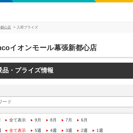
新都心店
入荷プライズ
mcoイオンモール幕張新都心店
景品・プライズ情報
月
全て表示
9月
8月
7月
6月
週
全て表示
5週
4週
3週
2週
1週