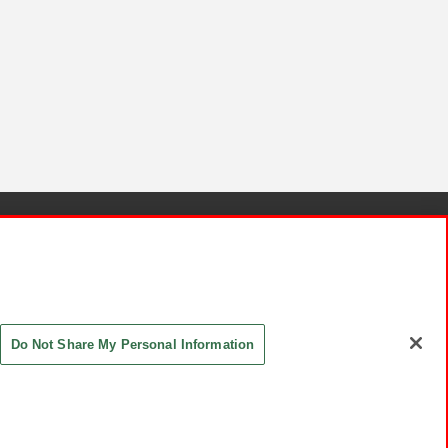
針と検証結果
お取引先さまとともに
お問い合わせ
Do Not Share My Personal Information
ASHIKI Co., Ltd. All Rights Reserved.