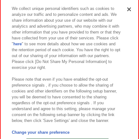
We collect unique personal identifiers such as cookies to
analyze our traffic and to personalize content and ads. We
イベント・キャンペーン
share information about your use of our website with our
analytics and advertising partners, who may combine it with
other information that you have provided to them or that they
have collected from your use of their services. Please click
"
here
" to see more details about how we use cookies and
関連会社
サステナビリティ
サイトポリシー
the retention period of each cookie. You have the right to opt
out of our sharing of your information with our partners.
プライバシーポリシー
ウェブアクセシビリティ方針と検証結果
Please click [Do Not Share My Personal Information] to
exercise your right.
お取引先さまとともに
食品のご提供について
カスタマーハラスメント対応方針
よくあるご質問・お問い合わせ
Please note that even if you have enabled the opt-out
preference signals , if you choose to allow the sharing of
cookies and other identifiers on the following setup banner,
you will be deemed to have consented to the sharing
regardless of the opt-out preference signals . If you
understand and agree to this setting, please manage your
consent on the following setup banner by clicking the link
below, then click 'Save Settings' and close the banner.
©Bandai Namco Amusement Inc.
©Bandai Namco Amusement Lab Inc.
Change your share preference
©Bandai Namco Experience Inc.