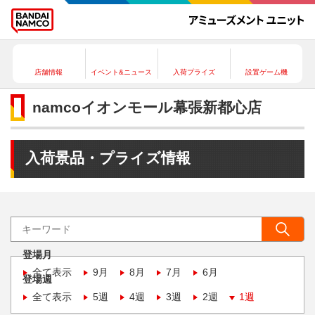
店舗情報
イベント&ニュース
入荷プライズ
設置ゲーム機
namcoイオンモール幕張新都心店
入荷景品・プライズ情報
登場月
全て表示
9月
8月
7月
6月
登場週
全て表示
5週
4週
3週
2週
1週