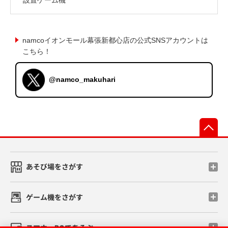
namcoイオンモール幕張新都心店の公式SNSアカウントは
こちら！
@namco_makuhari
先
あそび場をさがす
ゲーム機をさがす
スマホ・PCであそぶ