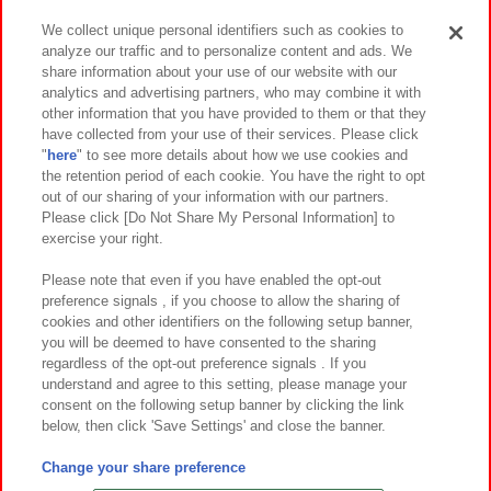
We collect unique personal identifiers such as cookies to
analyze our traffic and to personalize content and ads. We
イベント・キャンペーン
share information about your use of our website with our
analytics and advertising partners, who may combine it with
other information that you have provided to them or that they
have collected from your use of their services. Please click
"
here
" to see more details about how we use cookies and
関連会社
サステナビリティ
サイトポリシー
the retention period of each cookie. You have the right to opt
out of our sharing of your information with our partners.
プライバシーポリシー
ウェブアクセシビリティ方針と検証結果
Please click [Do Not Share My Personal Information] to
exercise your right.
お取引先さまとともに
食品のご提供について
カスタマーハラスメント対応方針
よくあるご質問・お問い合わせ
Please note that even if you have enabled the opt-out
preference signals , if you choose to allow the sharing of
cookies and other identifiers on the following setup banner,
you will be deemed to have consented to the sharing
regardless of the opt-out preference signals . If you
understand and agree to this setting, please manage your
consent on the following setup banner by clicking the link
below, then click 'Save Settings' and close the banner.
©Bandai Namco Amusement Inc.
©Bandai Namco Amusement Lab Inc.
Change your share preference
©Bandai Namco Experience Inc.