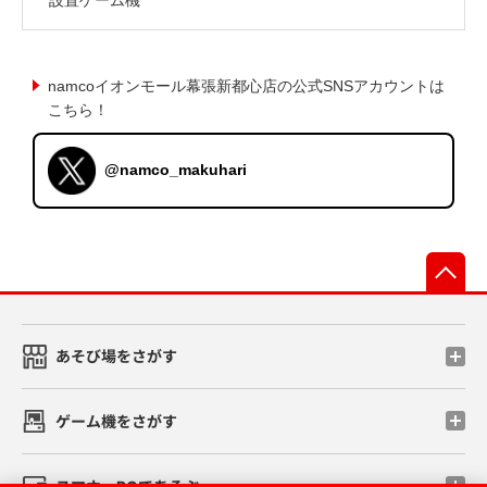
namcoイオンモール幕張新都心店の公式SNSアカウントは
こちら！
@namco_makuhari
先
あそび場をさがす
ゲーム機をさがす
スマホ・PCであそぶ