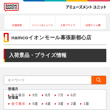
店舗情報
イベント&ニュース
入荷プライズ
設置ゲーム機
namcoイオンモール幕張新都心店
入荷景品・プライズ情報
登場月
全て表示
9月
8月
7月
6月
登場週
全て表示
5週
4週
3週
2週
1週