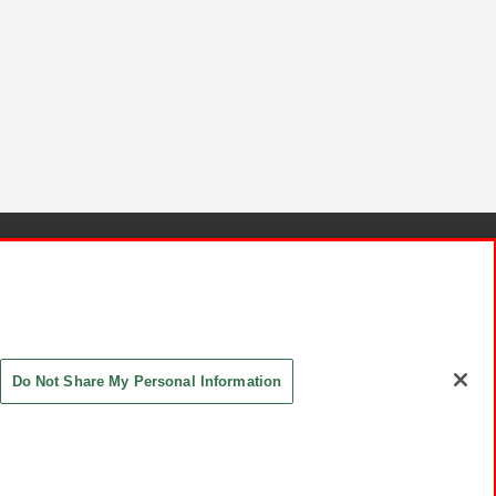
針と検証結果
お取引先さまとともに
お問い合わせ
Do Not Share My Personal Information
ASHIKI Co., Ltd. All Rights Reserved.