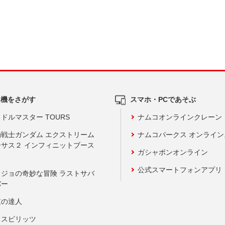
ム機をさがす
スマホ・PCであそぶ
ドルマスター TOURS
ナムコオンラインクレーン
動戦士ガンダム エクストリーム
ナムコパークス オンライ
ーサス２ インフィニットブース
ガシャポンオンライン
公式スマートフォンアプリ
ョジョの奇妙な冒険 ラストサバ
バー
鼓の達人
りスピリッツ