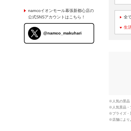
namcoイオンモール幕張新都心店の
公式SNSアカウントはこちら！
全
生
@namco_makuhari