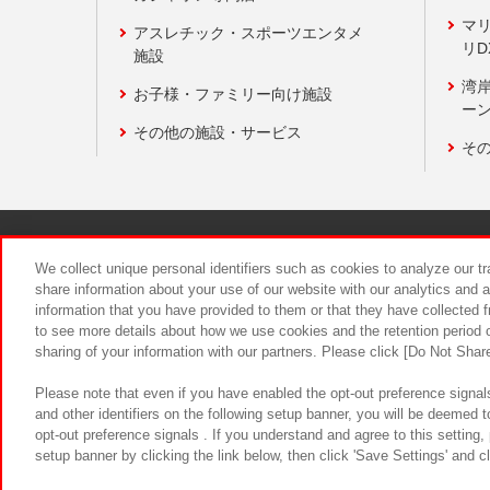
マ
アスレチック・スポーツエンタメ
リD
施設
湾
お子様・ファミリー向け施設
ーン
その他の施設・サービス
そ
関連会社
サステナビリティ
We collect unique personal identifiers such as cookies to analyze our t
share information about your use of our website with our analytics and 
information that you have provided to them or that they have collected f
食品のご提
to see more details about how we use cookies and the retention period o
sharing of your information with our partners. Please click [Do Not Shar
Please note that even if you have enabled the opt-out preference signals
and other identifiers on the following setup banner, you will be deemed 
opt-out preference signals . If you understand and agree to this setting
setup banner by clicking the link below, then click 'Save Settings' and c
©Bandai Namco Amusement Inc.
©Ba