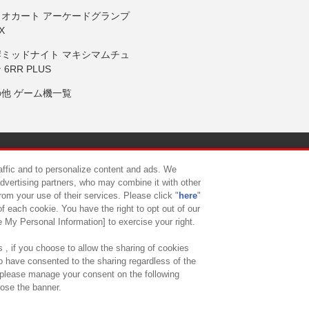
リオカート アーケードグランプ
X
岸ミッドナイト マキシマムチュ
 6RR PLUS
の他 ゲーム機一覧
サイトポリシー
プライバシーポリシー
ウェブアクセシビリティ方
raffic and to personalize content and ads. We
advertising partners, who may combine it with other
rom your use of their services. Please click "
here
"
供について
カスタマーハラスメント対応方針
よくあるご質問・
f each cookie. You have the right to opt out of our
e My Personal Information] to exercise your right.
 , if you choose to allow the sharing of cookies
to have consented to the sharing regardless of the
, please manage your consent on the following
lose the banner.
ndai Namco Amusement Lab Inc.
©Bandai Namco Experience Inc.
©HANAY