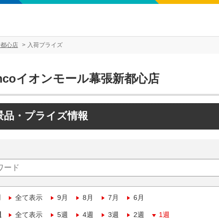
新都心店
入荷プライズ
mcoイオンモール幕張新都心店
景品・プライズ情報
月
全て表示
9月
8月
7月
6月
週
全て表示
5週
4週
3週
2週
1週