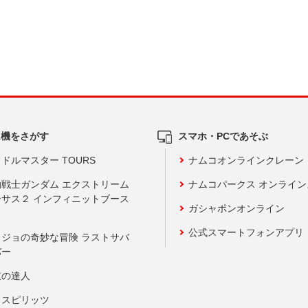
ム機をさがす
スマホ・PCであそぶ
ドルマスター TOURS
ナムコオンラインクレーン
動戦士ガンダム エクストリーム
ナムコパークス オンライ
ーサス２ インフィニットブース
ガシャポンオンライン
公式スマートフォンアプリ
ョジョの奇妙な冒険 ラストサバ
バー
鼓の達人
りスピリッツ