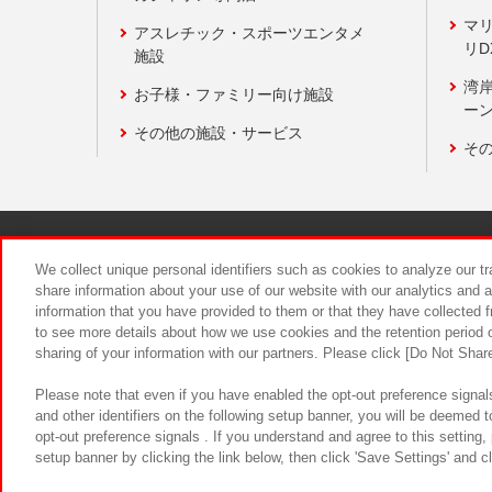
マ
アスレチック・スポーツエンタメ
リD
施設
湾
お子様・ファミリー向け施設
ーン
その他の施設・サービス
そ
関連会社
サステナビリティ
We collect unique personal identifiers such as cookies to analyze our t
share information about your use of our website with our analytics and 
information that you have provided to them or that they have collected f
食品のご提
to see more details about how we use cookies and the retention period o
sharing of your information with our partners. Please click [Do Not Shar
Please note that even if you have enabled the opt-out preference signals
and other identifiers on the following setup banner, you will be deemed 
opt-out preference signals . If you understand and agree to this setting
setup banner by clicking the link below, then click 'Save Settings' and c
©Bandai Namco Amusement Inc.
©Ba