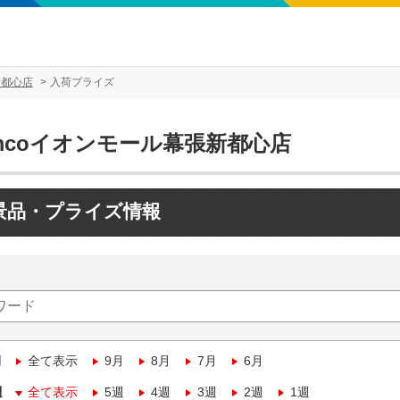
新都心店
入荷プライズ
mcoイオンモール幕張新都心店
景品・プライズ情報
月
全て表示
9月
8月
7月
6月
週
全て表示
5週
4週
3週
2週
1週