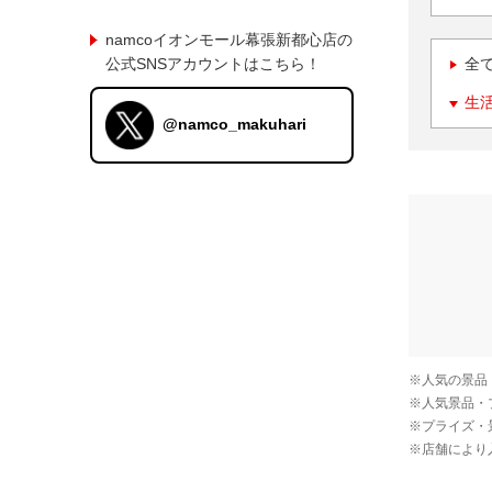
namcoイオンモール幕張新都心店の
公式SNSアカウントはこちら！
全
生
@namco_makuhari