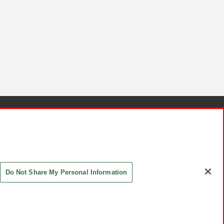
針と検証結果
お取引先さまとともに
お問い合わせ
Do Not Share My Personal Information
ASHIKI Co., Ltd. All Rights Reserved.