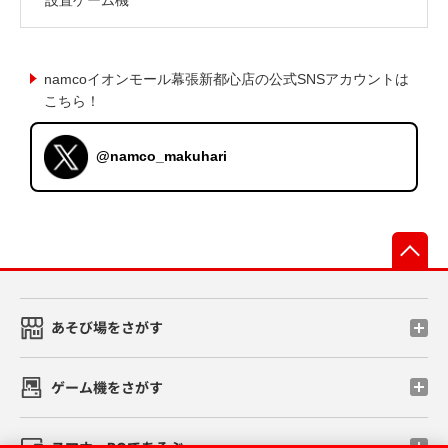
namcoイオンモール幕張新都心店の公式SNSアカウントは
こちら！
@namco_makuhari
先
あそび場をさがす
ゲーム機をさがす
スマホ・PCであそぶ