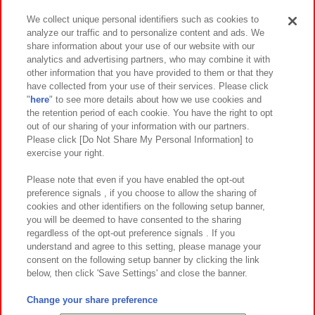
We collect unique personal identifiers such as cookies to
analyze our traffic and to personalize content and ads. We
イベント・キャンペーン
share information about your use of our website with our
analytics and advertising partners, who may combine it with
other information that you have provided to them or that they
have collected from your use of their services. Please click
"
here
" to see more details about how we use cookies and
関連会社
サステナビリティ
サイトポリシー
the retention period of each cookie. You have the right to opt
out of our sharing of your information with our partners.
プライバシーポリシー
ウェブアクセシビリティ方針と検証結果
Please click [Do Not Share My Personal Information] to
exercise your right.
お取引先さまとともに
食品のご提供について
カスタマーハラスメント対応方針
よくあるご質問・お問い合わせ
Please note that even if you have enabled the opt-out
preference signals , if you choose to allow the sharing of
cookies and other identifiers on the following setup banner,
you will be deemed to have consented to the sharing
regardless of the opt-out preference signals . If you
understand and agree to this setting, please manage your
consent on the following setup banner by clicking the link
below, then click 'Save Settings' and close the banner.
©Bandai Namco Amusement Inc.
©Bandai Namco Amusement Lab Inc.
Change your share preference
©Bandai Namco Experience Inc.