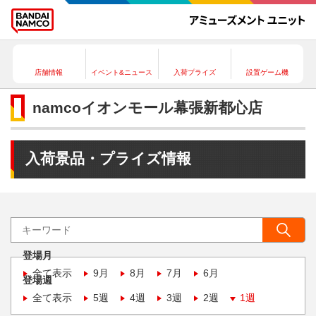
店舗情報
イベント&ニュース
入荷プライズ
設置ゲーム機
namcoイオンモール幕張新都心店
入荷景品・プライズ情報
登場月
全て表示
9月
8月
7月
6月
登場週
全て表示
5週
4週
3週
2週
1週