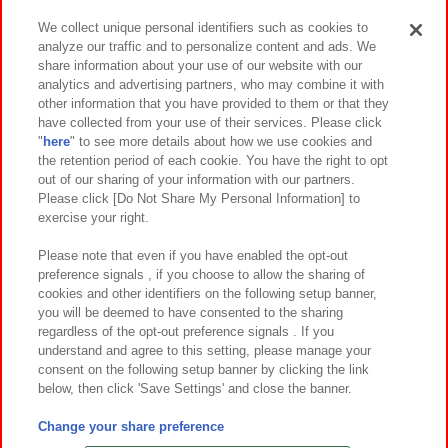
We collect unique personal identifiers such as cookies to
analyze our traffic and to personalize content and ads. We
イベント・キャンペーン
share information about your use of our website with our
analytics and advertising partners, who may combine it with
other information that you have provided to them or that they
have collected from your use of their services. Please click
"
here
" to see more details about how we use cookies and
関連会社
サステナビリティ
サイトポリシー
the retention period of each cookie. You have the right to opt
out of our sharing of your information with our partners.
プライバシーポリシー
ウェブアクセシビリティ方針と検証結果
Please click [Do Not Share My Personal Information] to
exercise your right.
お取引先さまとともに
食品のご提供について
カスタマーハラスメント対応方針
よくあるご質問・お問い合わせ
Please note that even if you have enabled the opt-out
preference signals , if you choose to allow the sharing of
cookies and other identifiers on the following setup banner,
you will be deemed to have consented to the sharing
regardless of the opt-out preference signals . If you
understand and agree to this setting, please manage your
consent on the following setup banner by clicking the link
below, then click 'Save Settings' and close the banner.
©Bandai Namco Amusement Inc.
©Bandai Namco Amusement Lab Inc.
Change your share preference
©Bandai Namco Experience Inc.