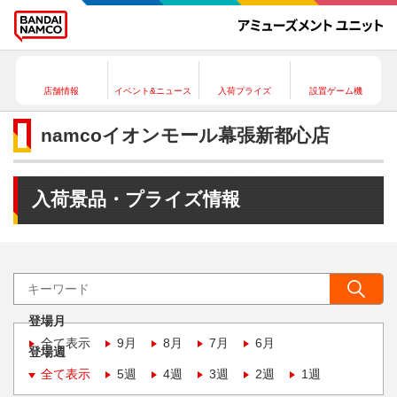
店舗情報
イベント&ニュース
入荷プライズ
設置ゲーム機
namcoイオンモール幕張新都心店
入荷景品・プライズ情報
登場月
全て表示
9月
8月
7月
6月
登場週
全て表示
5週
4週
3週
2週
1週