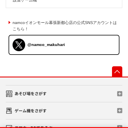
namcoイオンモール幕張新都心店の公式SNSアカウントは
こちら！
@namco_makuhari
先
あそび場をさがす
ゲーム機をさがす
スマホ・PCであそぶ