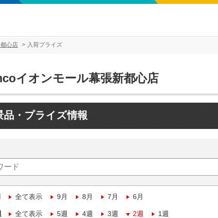
新都心店
入荷プライズ
mcoイオンモール幕張新都心店
景品・プライズ情報
月
全て表示
9月
8月
7月
6月
週
全て表示
5週
4週
3週
2週
1週