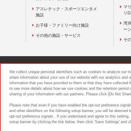
マ
アスレチック・スポーツエンタメ
リD
施設
湾
お子様・ファミリー向け施設
ーン
その他の施設・サービス
そ
関連会社
サステナビリティ
We collect unique personal identifiers such as cookies to analyze our t
share information about your use of our website with our analytics and 
information that you have provided to them or that they have collected f
食品のご提
to see more details about how we use cookies and the retention period o
sharing of your information with our partners. Please click [Do Not Shar
Please note that even if you have enabled the opt-out preference signals
and other identifiers on the following setup banner, you will be deemed 
opt-out preference signals . If you understand and agree to this setting
setup banner by clicking the link below, then click 'Save Settings' and c
©Bandai Namco Amusement Inc.
©Ba