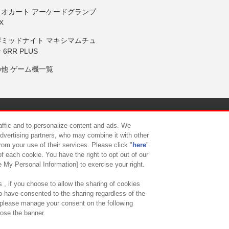
リオカート アーケードグランプ
X
岸ミッドナイト マキシマムチュ
 6RR PLUS
の他 ゲーム機一覧
サイトポリシー
プライバシーポリシー
ウェブアクセシビリティ方
raffic and to personalize content and ads. We
advertising partners, who may combine it with other
rom your use of their services. Please click "
here
"
供について
カスタマーハラスメント対応方針
よくあるご質問・
f each cookie. You have the right to opt out of our
e My Personal Information] to exercise your right.
 , if you choose to allow the sharing of cookies
to have consented to the sharing regardless of the
, please manage your consent on the following
lose the banner.
ndai Namco Amusement Lab Inc.
©Bandai Namco Experience Inc.
©HANAY