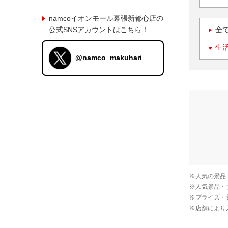
namcoイオンモール幕張新都心店の
公式SNSアカウントはこちら！
全
生
@namco_makuhari