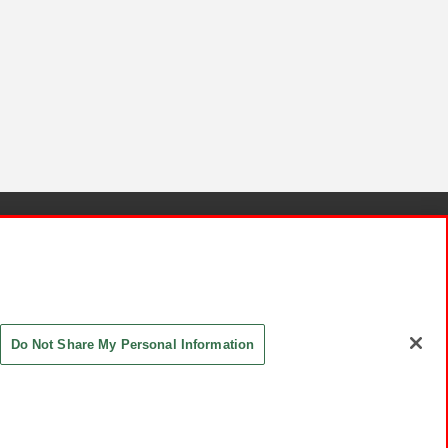
針と検証結果
お取引先さまとともに
お問い合わせ
Do Not Share My Personal Information
ASHIKI Co., Ltd. All Rights Reserved.