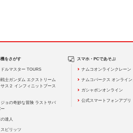
ム機をさがす
スマホ・PCであそぶ
ドルマスター TOURS
ナムコオンラインクレーン
動戦士ガンダム エクストリーム
ナムコパークス オンライ
ーサス２ インフィニットブース
ガシャポンオンライン
公式スマートフォンアプリ
ョジョの奇妙な冒険 ラストサバ
バー
鼓の達人
りスピリッツ