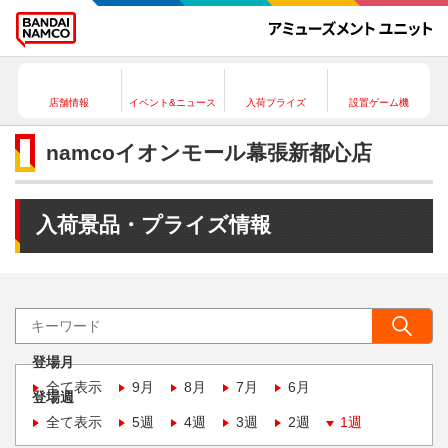
店舗情報
イベント&ニュース
入荷プライズ
設置ゲーム機
namcoイオンモール幕張新都心店
入荷景品・プライズ情報
登場月
全て表示
9月
8月
7月
6月
登場週
全て表示
5週
4週
3週
2週
1週