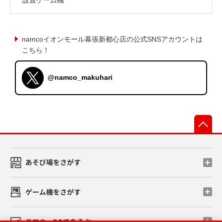
namcoイオンモール幕張新都心店の公式SNSアカウントは
こちら！
@namco_makuhari
先
あそび場をさがす
ゲーム機をさがす
スマホ・PCであそぶ