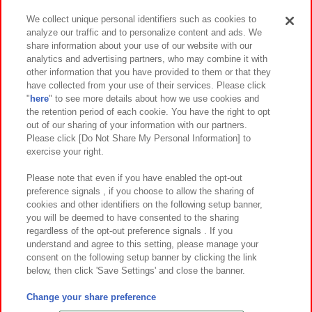
We collect unique personal identifiers such as cookies to
analyze our traffic and to personalize content and ads. We
イベント・キャンペーン
share information about your use of our website with our
analytics and advertising partners, who may combine it with
other information that you have provided to them or that they
have collected from your use of their services. Please click
"
here
" to see more details about how we use cookies and
関連会社
サステナビリティ
サイトポリシー
the retention period of each cookie. You have the right to opt
out of our sharing of your information with our partners.
プライバシーポリシー
ウェブアクセシビリティ方針と検証結果
Please click [Do Not Share My Personal Information] to
exercise your right.
お取引先さまとともに
食品のご提供について
カスタマーハラスメント対応方針
よくあるご質問・お問い合わせ
Please note that even if you have enabled the opt-out
preference signals , if you choose to allow the sharing of
cookies and other identifiers on the following setup banner,
you will be deemed to have consented to the sharing
regardless of the opt-out preference signals . If you
understand and agree to this setting, please manage your
consent on the following setup banner by clicking the link
below, then click 'Save Settings' and close the banner.
©Bandai Namco Amusement Inc.
©Bandai Namco Amusement Lab Inc.
Change your share preference
©Bandai Namco Experience Inc.