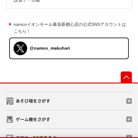
namcoイオンモール幕張新都心店の公式SNSアカウントは
こちら！
@namco_makuhari
先
あそび場をさがす
ゲーム機をさがす
スマホ・PCであそぶ