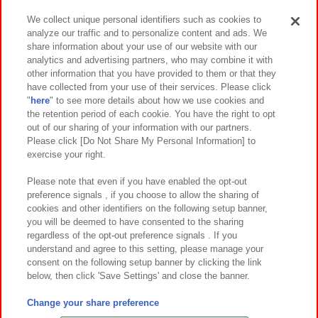
We collect unique personal identifiers such as cookies to
analyze our traffic and to personalize content and ads. We
イベント・キャンペーン
share information about your use of our website with our
analytics and advertising partners, who may combine it with
other information that you have provided to them or that they
have collected from your use of their services. Please click
"
here
" to see more details about how we use cookies and
関連会社
サステナビリティ
サイトポリシー
the retention period of each cookie. You have the right to opt
out of our sharing of your information with our partners.
プライバシーポリシー
ウェブアクセシビリティ方針と検証結果
Please click [Do Not Share My Personal Information] to
exercise your right.
お取引先さまとともに
食品のご提供について
カスタマーハラスメント対応方針
よくあるご質問・お問い合わせ
Please note that even if you have enabled the opt-out
preference signals , if you choose to allow the sharing of
cookies and other identifiers on the following setup banner,
you will be deemed to have consented to the sharing
regardless of the opt-out preference signals . If you
understand and agree to this setting, please manage your
consent on the following setup banner by clicking the link
below, then click 'Save Settings' and close the banner.
©Bandai Namco Amusement Inc.
©Bandai Namco Amusement Lab Inc.
Change your share preference
©Bandai Namco Experience Inc.