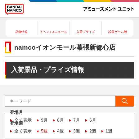
店舗情報
イベント&ニュース
入荷プライズ
設置ゲーム機
namcoイオンモール幕張新都心店
入荷景品・プライズ情報
登場月
全て表示
9月
8月
7月
6月
登場週
全て表示
5週
4週
3週
2週
1週