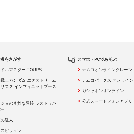
ム機をさがす
スマホ・PCであそぶ
ドルマスター TOURS
ナムコオンラインクレーン
動戦士ガンダム エクストリーム
ナムコパークス オンライ
ーサス２ インフィニットブース
ガシャポンオンライン
公式スマートフォンアプリ
ョジョの奇妙な冒険 ラストサバ
バー
鼓の達人
りスピリッツ