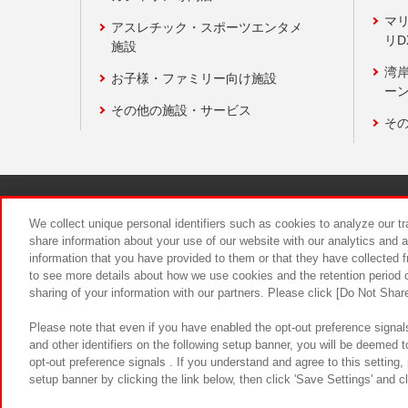
マ
アスレチック・スポーツエンタメ
リD
施設
湾
お子様・ファミリー向け施設
ーン
その他の施設・サービス
そ
関連会社
サステナビリティ
We collect unique personal identifiers such as cookies to analyze our t
share information about your use of our website with our analytics and 
information that you have provided to them or that they have collected f
食品のご提
to see more details about how we use cookies and the retention period o
sharing of your information with our partners. Please click [Do Not Shar
Please note that even if you have enabled the opt-out preference signals
and other identifiers on the following setup banner, you will be deemed 
opt-out preference signals . If you understand and agree to this setting
setup banner by clicking the link below, then click 'Save Settings' and c
©Bandai Namco Amusement Inc.
©Ba