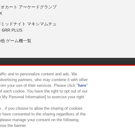
リオカート アーケードグランプ
X
岸ミッドナイト マキシマムチュ
 6RR PLUS
の他 ゲーム機一覧
サイトポリシー
プライバシーポリシー
ウェブアクセシビリティ方
raffic and to personalize content and ads. We
advertising partners, who may combine it with other
rom your use of their services. Please click "
here
"
供について
カスタマーハラスメント対応方針
よくあるご質問・
f each cookie. You have the right to opt out of our
e My Personal Information] to exercise your right.
 , if you choose to allow the sharing of cookies
to have consented to the sharing regardless of the
, please manage your consent on the following
lose the banner.
ndai Namco Amusement Lab Inc.
©Bandai Namco Experience Inc.
©HANAY