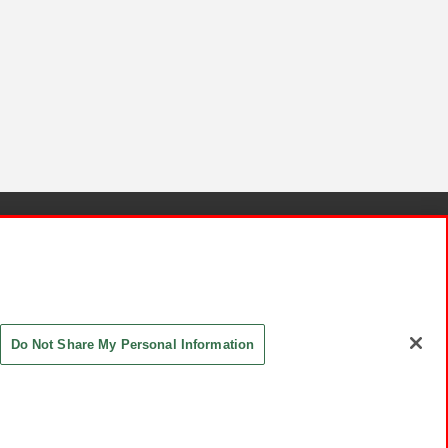
針と検証結果
お取引先さまとともに
お問い合わせ
Do Not Share My Personal Information
ASHIKI Co., Ltd. All Rights Reserved.