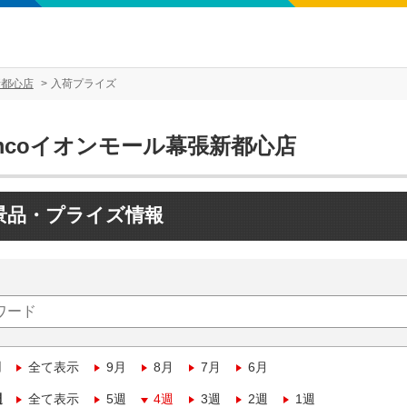
新都心店
入荷プライズ
mcoイオンモール幕張新都心店
景品・プライズ情報
月
全て表示
9月
8月
7月
6月
週
全て表示
5週
4週
3週
2週
1週