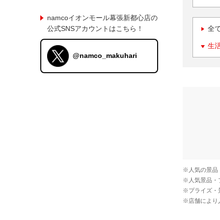
namcoイオンモール幕張新都心店の
公式SNSアカウントはこちら！
全
生
@namco_makuhari