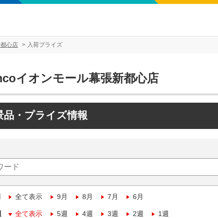
新都心店
入荷プライズ
mcoイオンモール幕張新都心店
景品・プライズ情報
月
全て表示
9月
8月
7月
6月
週
全て表示
5週
4週
3週
2週
1週