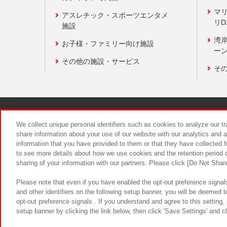
マ
アスレチック・スポーツエンタメ
リD
施設
湾
お子様・ファミリー向け施設
ーン
その他の施設・サービス
そ
関連会社
サステナビリティ
We collect unique personal identifiers such as cookies to analyze our t
share information about your use of our website with our analytics and 
information that you have provided to them or that they have collected f
食品のご提
to see more details about how we use cookies and the retention period o
sharing of your information with our partners. Please click [Do Not Shar
Please note that even if you have enabled the opt-out preference signals
and other identifiers on the following setup banner, you will be deemed 
opt-out preference signals . If you understand and agree to this setting
setup banner by clicking the link below, then click 'Save Settings' and c
©Bandai Namco Amusement Inc.
©Ba