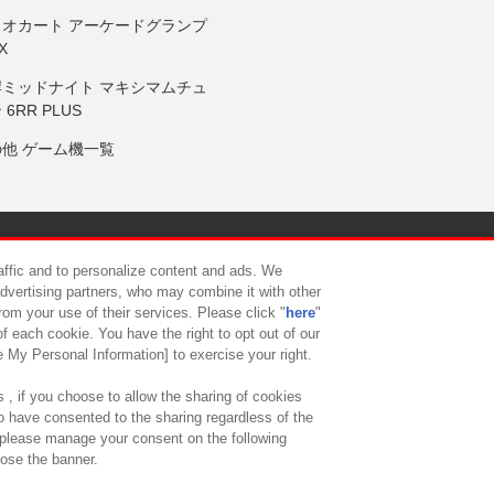
リオカート アーケードグランプ
X
岸ミッドナイト マキシマムチュ
 6RR PLUS
の他 ゲーム機一覧
サイトポリシー
プライバシーポリシー
ウェブアクセシビリティ方
raffic and to personalize content and ads. We
advertising partners, who may combine it with other
rom your use of their services. Please click "
here
"
供について
カスタマーハラスメント対応方針
よくあるご質問・
f each cookie. You have the right to opt out of our
e My Personal Information] to exercise your right.
 , if you choose to allow the sharing of cookies
to have consented to the sharing regardless of the
, please manage your consent on the following
lose the banner.
ndai Namco Amusement Lab Inc.
©Bandai Namco Experience Inc.
©HANAY