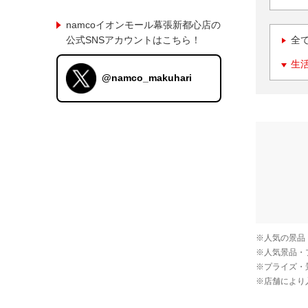
namcoイオンモール幕張新都心店の
公式SNSアカウントはこちら！
全
生
@namco_makuhari