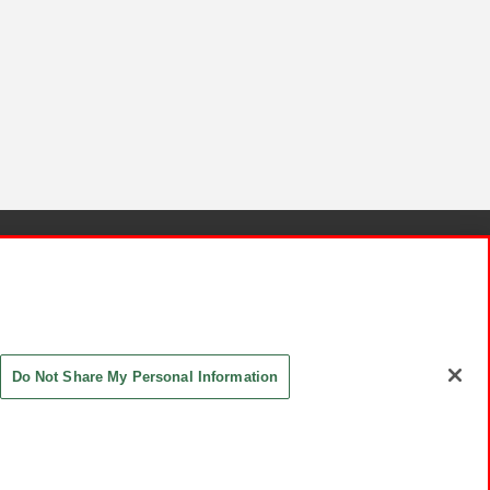
針と検証結果
お取引先さまとともに
お問い合わせ
Do Not Share My Personal Information
ASHIKI Co., Ltd. All Rights Reserved.