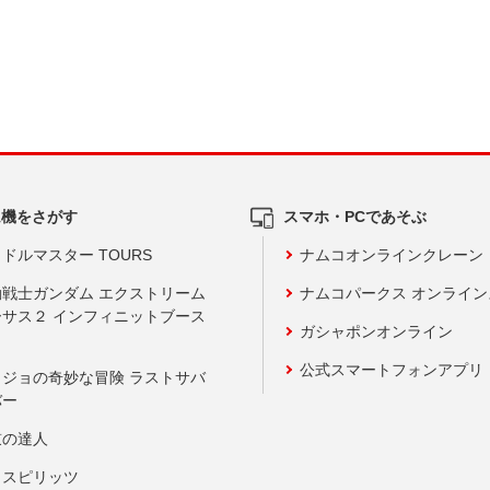
ム機をさがす
スマホ・PCであそぶ
ドルマスター TOURS
ナムコオンラインクレーン
動戦士ガンダム エクストリーム
ナムコパークス オンライ
ーサス２ インフィニットブース
ガシャポンオンライン
公式スマートフォンアプリ
ョジョの奇妙な冒険 ラストサバ
バー
鼓の達人
りスピリッツ