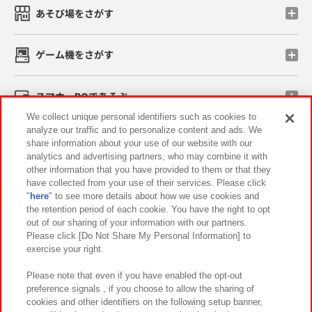
あそび場をさがす
ゲーム機をさがす
スマホ・PCであそぶ
We collect unique personal identifiers such as cookies to
analyze our traffic and to personalize content and ads. We
イベント・キャンペーン
share information about your use of our website with our
analytics and advertising partners, who may combine it with
other information that you have provided to them or that they
have collected from your use of their services. Please click
"
here
" to see more details about how we use cookies and
関連会社
サステナビリティ
サイトポリシー
the retention period of each cookie. You have the right to opt
out of our sharing of your information with our partners.
プライバシーポリシー
ウェブアクセシビリティ方針と検証結果
Please click [Do Not Share My Personal Information] to
exercise your right.
お取引先さまとともに
食品のご提供について
カスタマーハラスメント対応方針
よくあるご質問・お問い合わせ
Please note that even if you have enabled the opt-out
preference signals , if you choose to allow the sharing of
cookies and other identifiers on the following setup banner,