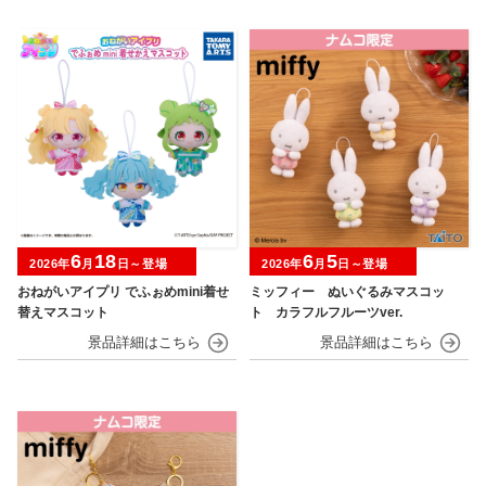
6
18
6
5
2026年
月
日～登場
2026年
月
日～登場
おねがいアイプリ でふぉめmini着せ
ミッフィー ぬいぐるみマスコッ
替えマスコット
ト カラフルフルーツver.