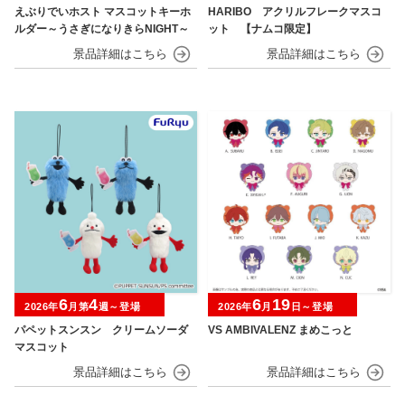
えぶりでいホスト マスコットキーホ
HARIBO アクリルフレークマスコ
ルダー～うさぎになりきらNIGHT～
ット 【ナムコ限定】
6
4
6
19
2026年
月第
週～登場
2026年
月
日～登場
パペットスンスン クリームソーダ
VS AMBIVALENZ まめこっと
マスコット