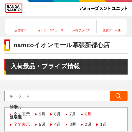
店舗情報
イベント&ニュース
入荷プライズ
設置ゲーム機
namcoイオンモール幕張新都心店
入荷景品・プライズ情報
登場月
全て表示
9月
8月
7月
6月
登場週
全て表示
5週
4週
3週
2週
1週