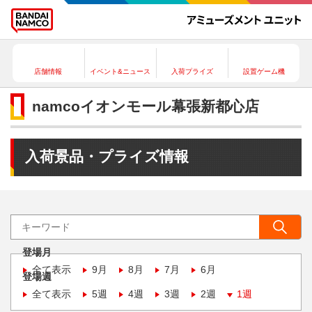
店舗情報
イベント&ニュース
入荷プライズ
設置ゲーム機
namcoイオンモール幕張新都心店
入荷景品・プライズ情報
登場月
全て表示
9月
8月
7月
6月
登場週
全て表示
5週
4週
3週
2週
1週