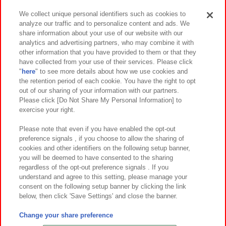
We collect unique personal identifiers such as cookies to
analyze our traffic and to personalize content and ads. We
イベント・キャンペーン
share information about your use of our website with our
analytics and advertising partners, who may combine it with
other information that you have provided to them or that they
have collected from your use of their services. Please click
"
here
" to see more details about how we use cookies and
関連会社
サステナビリティ
サイトポリシー
the retention period of each cookie. You have the right to opt
out of our sharing of your information with our partners.
プライバシーポリシー
ウェブアクセシビリティ方針と検証結果
Please click [Do Not Share My Personal Information] to
exercise your right.
お取引先さまとともに
食品のご提供について
カスタマーハラスメント対応方針
よくあるご質問・お問い合わせ
Please note that even if you have enabled the opt-out
preference signals , if you choose to allow the sharing of
cookies and other identifiers on the following setup banner,
you will be deemed to have consented to the sharing
regardless of the opt-out preference signals . If you
understand and agree to this setting, please manage your
consent on the following setup banner by clicking the link
below, then click 'Save Settings' and close the banner.
©Bandai Namco Amusement Inc.
©Bandai Namco Amusement Lab Inc.
Change your share preference
©Bandai Namco Experience Inc.