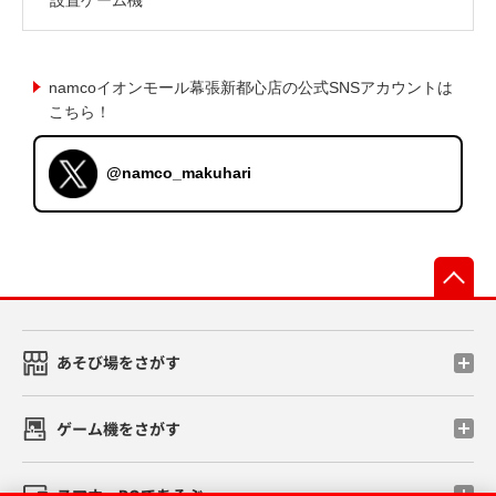
namcoイオンモール幕張新都心店の公式SNSアカウントは
こちら！
@namco_makuhari
先
あそび場をさがす
ゲーム機をさがす
スマホ・PCであそぶ