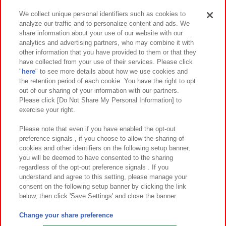
We collect unique personal identifiers such as cookies to
analyze our traffic and to personalize content and ads. We
イベント・キャンペーン
share information about your use of our website with our
analytics and advertising partners, who may combine it with
other information that you have provided to them or that they
have collected from your use of their services. Please click
"
here
" to see more details about how we use cookies and
関連会社
サステナビリティ
サイトポリシー
the retention period of each cookie. You have the right to opt
out of our sharing of your information with our partners.
プライバシーポリシー
ウェブアクセシビリティ方針と検証結果
Please click [Do Not Share My Personal Information] to
exercise your right.
お取引先さまとともに
食品のご提供について
カスタマーハラスメント対応方針
よくあるご質問・お問い合わせ
Please note that even if you have enabled the opt-out
preference signals , if you choose to allow the sharing of
cookies and other identifiers on the following setup banner,
you will be deemed to have consented to the sharing
regardless of the opt-out preference signals . If you
understand and agree to this setting, please manage your
consent on the following setup banner by clicking the link
below, then click 'Save Settings' and close the banner.
©Bandai Namco Amusement Inc.
©Bandai Namco Amusement Lab Inc.
Change your share preference
©Bandai Namco Experience Inc.