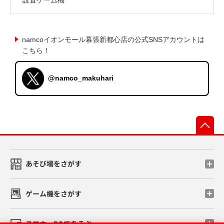
namcoイオンモール幕張新都心店の公式SNSアカウントは
こちら！
@namco_makuhari
先
あそび場をさがす
ゲーム機をさがす
スマホ・PCであそぶ