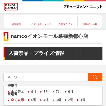
店舗情報
イベント&ニュース
入荷プライズ
設置ゲーム機
namcoイオンモール幕張新都心店
入荷景品・プライズ情報
登場月
全て表示
9月
8月
7月
6月
登場週
全て表示
5週
4週
3週
2週
1週