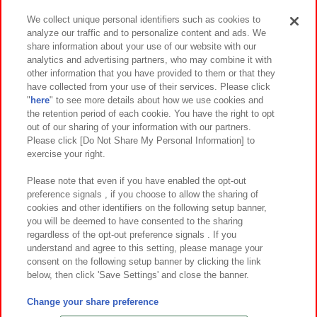
We collect unique personal identifiers such as cookies to
analyze our traffic and to personalize content and ads. We
イベント・キャンペーン
share information about your use of our website with our
analytics and advertising partners, who may combine it with
other information that you have provided to them or that they
have collected from your use of their services. Please click
"
here
" to see more details about how we use cookies and
関連会社
サステナビリティ
サイトポリシー
the retention period of each cookie. You have the right to opt
out of our sharing of your information with our partners.
プライバシーポリシー
ウェブアクセシビリティ方針と検証結果
Please click [Do Not Share My Personal Information] to
exercise your right.
お取引先さまとともに
食品のご提供について
カスタマーハラスメント対応方針
よくあるご質問・お問い合わせ
Please note that even if you have enabled the opt-out
preference signals , if you choose to allow the sharing of
cookies and other identifiers on the following setup banner,
you will be deemed to have consented to the sharing
regardless of the opt-out preference signals . If you
understand and agree to this setting, please manage your
consent on the following setup banner by clicking the link
below, then click 'Save Settings' and close the banner.
©Bandai Namco Amusement Inc.
©Bandai Namco Amusement Lab Inc.
Change your share preference
©Bandai Namco Experience Inc.