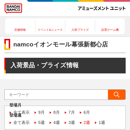
店舗情報
イベント&ニュース
入荷プライズ
設置ゲーム機
namcoイオンモール幕張新都心店
入荷景品・プライズ情報
登場月
全て表示
9月
8月
7月
6月
登場週
全て表示
5週
4週
3週
2週
1週