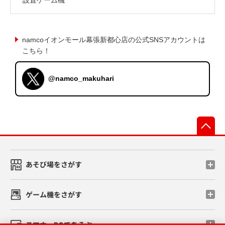
namcoイオンモール幕張新都心店の公式SNSアカウントは
こちら！
@namco_makuhari
先
あそび場をさがす
ゲーム機をさがす
スマホ・PCであそぶ