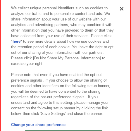
We collect unique personal identifiers such as cookies to
analyze our traffic and to personalize content and ads. We
イベント・キャンペーン
share information about your use of our website with our
analytics and advertising partners, who may combine it with
other information that you have provided to them or that they
have collected from your use of their services. Please click
"
here
" to see more details about how we use cookies and
関連会社
サステナビリティ
サイトポリシー
the retention period of each cookie. You have the right to opt
out of our sharing of your information with our partners.
プライバシーポリシー
ウェブアクセシビリティ方針と検証結果
Please click [Do Not Share My Personal Information] to
exercise your right.
お取引先さまとともに
食品のご提供について
カスタマーハラスメント対応方針
よくあるご質問・お問い合わせ
Please note that even if you have enabled the opt-out
preference signals , if you choose to allow the sharing of
cookies and other identifiers on the following setup banner,
you will be deemed to have consented to the sharing
regardless of the opt-out preference signals . If you
understand and agree to this setting, please manage your
consent on the following setup banner by clicking the link
below, then click 'Save Settings' and close the banner.
©Bandai Namco Amusement Inc.
©Bandai Namco Amusement Lab Inc.
Change your share preference
©Bandai Namco Experience Inc.