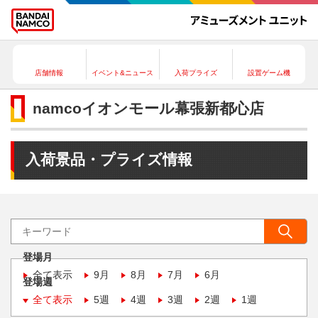
店舗情報
イベント&ニュース
入荷プライズ
設置ゲーム機
namcoイオンモール幕張新都心店
入荷景品・プライズ情報
登場月
全て表示
9月
8月
7月
6月
登場週
全て表示
5週
4週
3週
2週
1週