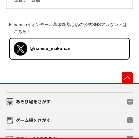
namcoイオンモール幕張新都心店の公式SNSアカウントは
こちら！
@namco_makuhari
先
あそび場をさがす
ゲーム機をさがす
スマホ・PCであそぶ