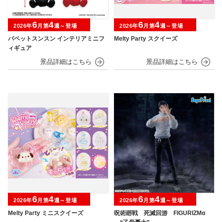
6
4
6
4
2026年
月第
週～登場
2026年
月第
週～登場
パペットスンスン インテリアミニフ
Melty Party スクイーズ
ィギュア
6
4
6
4
2026年
月第
週～登場
2026年
月第
週～登場
Melty Party ミニスクイーズ
呪術廻戦 死滅回游 FIGURIZMα