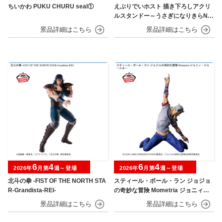
ちいかわ PUKU CHURU seal①
えぶりでいホスト 描き下ろしアクリ
ルスタンドー～うさぎになりきらNIG
HT～
6
4
6
4
2026年
月第
週～登場
2026年
月第
週～登場
北斗の拳 -FIST OF THE NORTH STA
スティール・ボール・ラン ジョジョ
R-Grandista-REI-
の奇妙な冒険 Mometria ジョニィ・
ジョースター