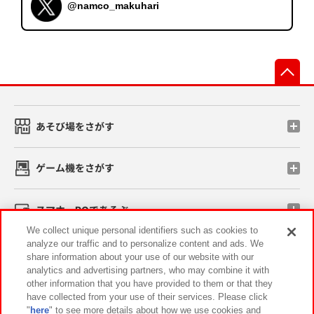
@namco_makuhari
先
あそび場をさがす
ゲーム機をさがす
スマホ・PCであそぶ
We collect unique personal identifiers such as cookies to
analyze our traffic and to personalize content and ads. We
イベント・キャンペーン
share information about your use of our website with our
analytics and advertising partners, who may combine it with
other information that you have provided to them or that they
have collected from your use of their services. Please click
"
here
" to see more details about how we use cookies and