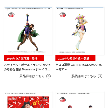
6
4
6
4
2026年
月第
週～登場
2026年
月第
週～登場
スティール・ボール・ラン ジョジョ
ケロロ軍曹 GLITTER&GLAMOURS
の奇妙な冒険 Mometria ジャイロ・
～モア～
ツェペリ