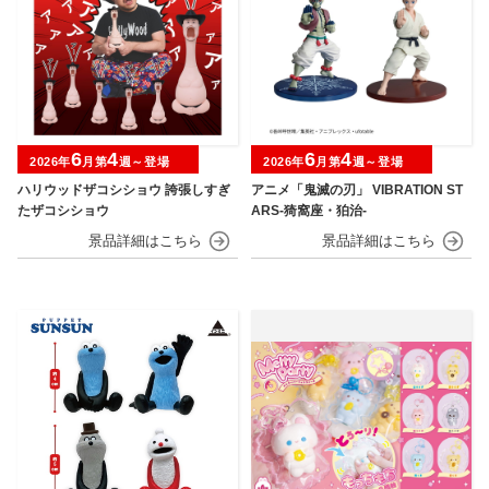
6
4
6
4
2026年
月第
週～登場
2026年
月第
週～登場
ハリウッドザコシショウ 誇張しすぎ
アニメ「鬼滅の刃」 VIBRATION ST
たザコシショウ
ARS-猗窩座・狛治-