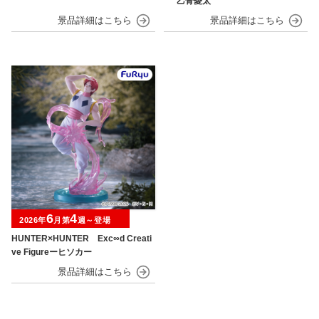
“乙骨憂太”
6
4
2026年
月第
週～登場
HUNTER×HUNTER Exc∞d Creati
ve Figureーヒソカー