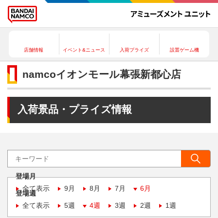
店舗情報
イベント&ニュース
入荷プライズ
設置ゲーム機
namcoイオンモール幕張新都心店
入荷景品・プライズ情報
登場月
全て表示
9月
8月
7月
6月
登場週
全て表示
5週
4週
3週
2週
1週