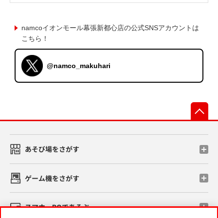
namcoイオンモール幕張新都心店の公式SNSアカウントは
こちら！
@namco_makuhari
先
あそび場をさがす
ゲーム機をさがす
スマホ・PCであそぶ