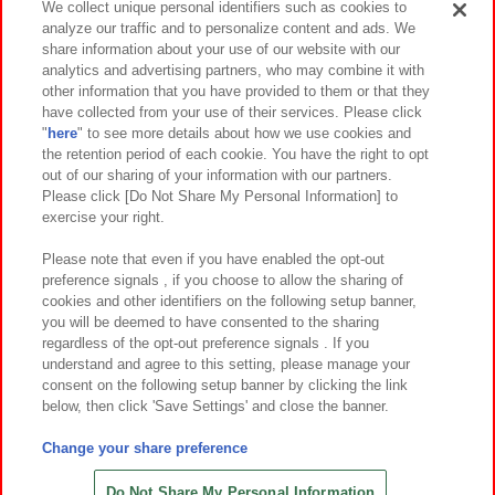
We collect unique personal identifiers such as cookies to
analyze our traffic and to personalize content and ads. We
イベント・キャンペーン
share information about your use of our website with our
analytics and advertising partners, who may combine it with
other information that you have provided to them or that they
have collected from your use of their services. Please click
"
here
" to see more details about how we use cookies and
関連会社
サステナビリティ
サイトポリシー
the retention period of each cookie. You have the right to opt
out of our sharing of your information with our partners.
プライバシーポリシー
ウェブアクセシビリティ方針と検証結果
Please click [Do Not Share My Personal Information] to
exercise your right.
お取引先さまとともに
食品のご提供について
カスタマーハラスメント対応方針
よくあるご質問・お問い合わせ
Please note that even if you have enabled the opt-out
preference signals , if you choose to allow the sharing of
cookies and other identifiers on the following setup banner,
you will be deemed to have consented to the sharing
regardless of the opt-out preference signals . If you
understand and agree to this setting, please manage your
consent on the following setup banner by clicking the link
below, then click 'Save Settings' and close the banner.
©Bandai Namco Amusement Inc.
©Bandai Namco Amusement Lab Inc.
Change your share preference
©Bandai Namco Experience Inc.
©HANAYASHIKI Co., Ltd. All Rights Reserved.
Do Not Share My Personal Information