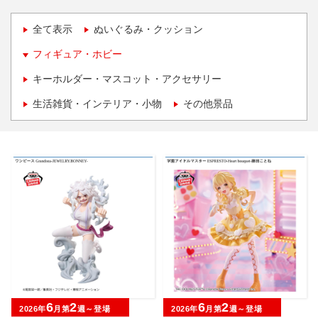
全て表示
ぬいぐるみ・クッション
フィギュア・ホビー
キーホルダー・マスコット・アクセサリー
生活雑貨・インテリア・小物
その他景品
6
2
6
2
2026年
月第
週～登場
2026年
月第
週～登場