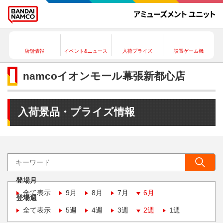
店舗情報
イベント&ニュース
入荷プライズ
設置ゲーム機
namcoイオンモール幕張新都心店
入荷景品・プライズ情報
登場月
全て表示
9月
8月
7月
6月
登場週
全て表示
5週
4週
3週
2週
1週