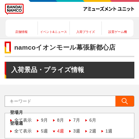
店舗情報
イベント&ニュース
入荷プライズ
設置ゲーム機
namcoイオンモール幕張新都心店
入荷景品・プライズ情報
登場月
全て表示
9月
8月
7月
6月
登場週
全て表示
5週
4週
3週
2週
1週