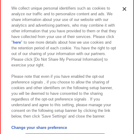
We collect unique personal identifiers such as cookies to
analyze our traffic and to personalize content and ads. We
イベント・キャンペーン
share information about your use of our website with our
analytics and advertising partners, who may combine it with
other information that you have provided to them or that they
have collected from your use of their services. Please click
"
here
" to see more details about how we use cookies and
関連会社
サステナビリティ
サイトポリシー
the retention period of each cookie. You have the right to opt
out of our sharing of your information with our partners.
プライバシーポリシー
ウェブアクセシビリティ方針と検証結果
Please click [Do Not Share My Personal Information] to
exercise your right.
お取引先さまとともに
食品のご提供について
カスタマーハラスメント対応方針
よくあるご質問・お問い合わせ
Please note that even if you have enabled the opt-out
preference signals , if you choose to allow the sharing of
cookies and other identifiers on the following setup banner,
you will be deemed to have consented to the sharing
regardless of the opt-out preference signals . If you
understand and agree to this setting, please manage your
consent on the following setup banner by clicking the link
below, then click 'Save Settings' and close the banner.
©Bandai Namco Amusement Inc.
©Bandai Namco Amusement Lab Inc.
Change your share preference
©Bandai Namco Experience Inc.