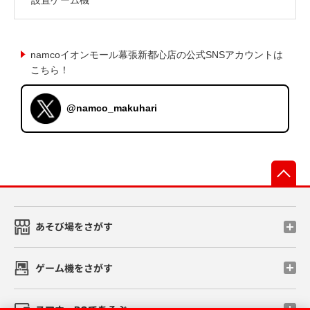
namcoイオンモール幕張新都心店の公式SNSアカウントは
こちら！
@namco_makuhari
先
あそび場をさがす
ゲーム機をさがす
スマホ・PCであそぶ