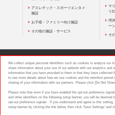
マ
アスレチック・スポーツエンタメ
リD
施設
湾
お子様・ファミリー向け施設
ーン
その他の施設・サービス
そ
関連会社
サステナビリティ
We collect unique personal identifiers such as cookies to analyze our t
share information about your use of our website with our analytics and 
information that you have provided to them or that they have collected f
食品のご提
to see more details about how we use cookies and the retention period o
sharing of your information with our partners. Please click [Do Not Shar
Please note that even if you have enabled the opt-out preference signals
and other identifiers on the following setup banner, you will be deemed 
opt-out preference signals . If you understand and agree to this setting
setup banner by clicking the link below, then click 'Save Settings' and c
©Bandai Namco Amusement Inc.
©Ba