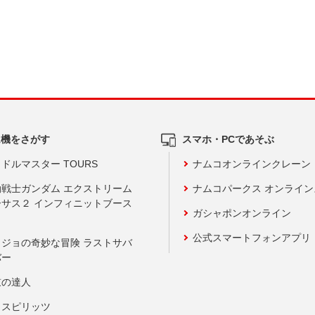
ム機をさがす
スマホ・PCであそぶ
ドルマスター TOURS
ナムコオンラインクレーン
動戦士ガンダム エクストリーム
ナムコパークス オンライ
ーサス２ インフィニットブース
ガシャポンオンライン
公式スマートフォンアプリ
ョジョの奇妙な冒険 ラストサバ
バー
鼓の達人
りスピリッツ