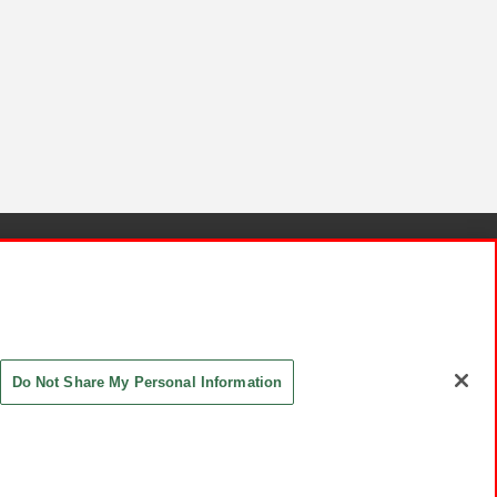
針と検証結果
お取引先さまとともに
お問い合わせ
Do Not Share My Personal Information
ASHIKI Co., Ltd. All Rights Reserved.