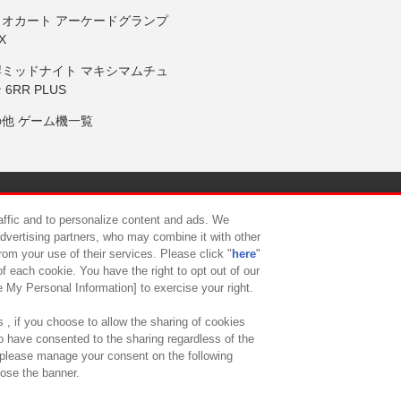
リオカート アーケードグランプ
X
岸ミッドナイト マキシマムチュ
 6RR PLUS
の他 ゲーム機一覧
サイトポリシー
プライバシーポリシー
ウェブアクセシビリティ方
raffic and to personalize content and ads. We
advertising partners, who may combine it with other
rom your use of their services. Please click "
here
"
供について
カスタマーハラスメント対応方針
よくあるご質問・
f each cookie. You have the right to opt out of our
e My Personal Information] to exercise your right.
 , if you choose to allow the sharing of cookies
to have consented to the sharing regardless of the
, please manage your consent on the following
lose the banner.
ndai Namco Amusement Lab Inc.
©Bandai Namco Experience Inc.
©HANAY