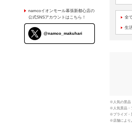
namcoイオンモール幕張新都心店の
公式SNSアカウントはこちら！
全
生
@namco_makuhari