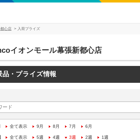
新都心店
入荷プライズ
mcoイオンモール幕張新都心店
景品・プライズ情報
月
全て表示
9月
8月
7月
6月
週
全て表示
5週
4週
3週
2週
1週