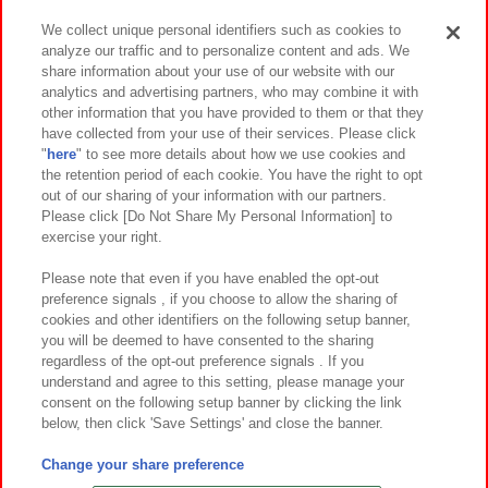
We collect unique personal identifiers such as cookies to
analyze our traffic and to personalize content and ads. We
イベント・キャンペーン
share information about your use of our website with our
analytics and advertising partners, who may combine it with
other information that you have provided to them or that they
have collected from your use of their services. Please click
"
here
" to see more details about how we use cookies and
関連会社
サステナビリティ
サイトポリシー
the retention period of each cookie. You have the right to opt
out of our sharing of your information with our partners.
プライバシーポリシー
ウェブアクセシビリティ方針と検証結果
Please click [Do Not Share My Personal Information] to
exercise your right.
お取引先さまとともに
食品のご提供について
カスタマーハラスメント対応方針
よくあるご質問・お問い合わせ
Please note that even if you have enabled the opt-out
preference signals , if you choose to allow the sharing of
cookies and other identifiers on the following setup banner,
you will be deemed to have consented to the sharing
regardless of the opt-out preference signals . If you
understand and agree to this setting, please manage your
consent on the following setup banner by clicking the link
below, then click 'Save Settings' and close the banner.
©Bandai Namco Amusement Inc.
©Bandai Namco Amusement Lab Inc.
Change your share preference
©Bandai Namco Experience Inc.