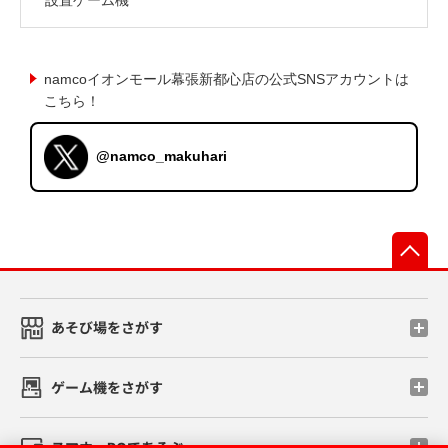
namcoイオンモール幕張新都心店の公式SNSアカウントは
こちら！
@namco_makuhari
先
あそび場をさがす
ゲーム機をさがす
スマホ・PCであそぶ