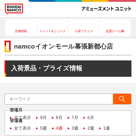
店舗情報
イベント&ニュース
入荷プライズ
設置ゲーム機
namcoイオンモール幕張新都心店
入荷景品・プライズ情報
登場月
全て表示
9月
8月
7月
6月
登場週
全て表示
5週
4週
3週
2週
1週