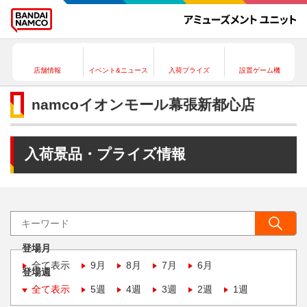
店舗情報
イベント&ニュース
入荷プライズ
設置ゲーム機
namcoイオンモール幕張新都心店
入荷景品・プライズ情報
登場月
全て表示
9月
8月
7月
6月
登場週
全て表示
5週
4週
3週
2週
1週