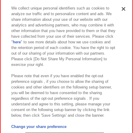
We collect unique personal identifiers such as cookies to
analyze our traffic and to personalize content and ads. We
イベント・キャンペーン
share information about your use of our website with our
analytics and advertising partners, who may combine it with
other information that you have provided to them or that they
have collected from your use of their services. Please click
"
here
" to see more details about how we use cookies and
関連会社
サステナビリティ
サイトポリシー
the retention period of each cookie. You have the right to opt
out of our sharing of your information with our partners.
プライバシーポリシー
ウェブアクセシビリティ方針と検証結果
Please click [Do Not Share My Personal Information] to
exercise your right.
お取引先さまとともに
食品のご提供について
カスタマーハラスメント対応方針
よくあるご質問・お問い合わせ
Please note that even if you have enabled the opt-out
preference signals , if you choose to allow the sharing of
cookies and other identifiers on the following setup banner,
you will be deemed to have consented to the sharing
regardless of the opt-out preference signals . If you
understand and agree to this setting, please manage your
consent on the following setup banner by clicking the link
below, then click 'Save Settings' and close the banner.
©Bandai Namco Amusement Inc.
©Bandai Namco Amusement Lab Inc.
Change your share preference
©Bandai Namco Experience Inc.