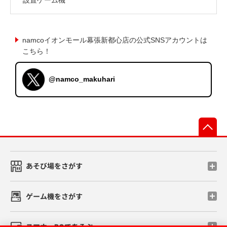
namcoイオンモール幕張新都心店の公式SNSアカウントは
こちら！
@namco_makuhari
先
あそび場をさがす
ゲーム機をさがす
スマホ・PCであそぶ