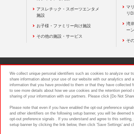
マ
アスレチック・スポーツエンタメ
リD
施設
湾
お子様・ファミリー向け施設
ーン
その他の施設・サービス
そ
関連会社
サステナビリティ
We collect unique personal identifiers such as cookies to analyze our t
share information about your use of our website with our analytics and 
information that you have provided to them or that they have collected f
食品のご提
to see more details about how we use cookies and the retention period o
sharing of your information with our partners. Please click [Do Not Shar
Please note that even if you have enabled the opt-out preference signals
and other identifiers on the following setup banner, you will be deemed 
opt-out preference signals . If you understand and agree to this setting
setup banner by clicking the link below, then click 'Save Settings' and c
©Bandai Namco Amusement Inc.
©Ba