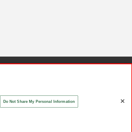
針と検証結果
お取引先さまとともに
お問い合わせ
Do Not Share My Personal Information
ASHIKI Co., Ltd. All Rights Reserved.