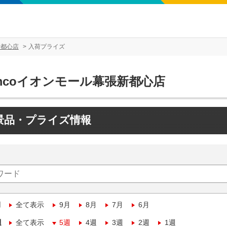
新都心店
入荷プライズ
mcoイオンモール幕張新都心店
景品・プライズ情報
月
全て表示
9月
8月
7月
6月
週
全て表示
5週
4週
3週
2週
1週