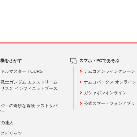
ム機をさがす
スマホ・PCであそぶ
ドルマスター TOURS
ナムコオンラインクレーン
動戦士ガンダム エクストリーム
ナムコパークス オンライ
ーサス２ インフィニットブース
ガシャポンオンライン
公式スマートフォンアプリ
ョジョの奇妙な冒険 ラストサバ
バー
鼓の達人
りスピリッツ