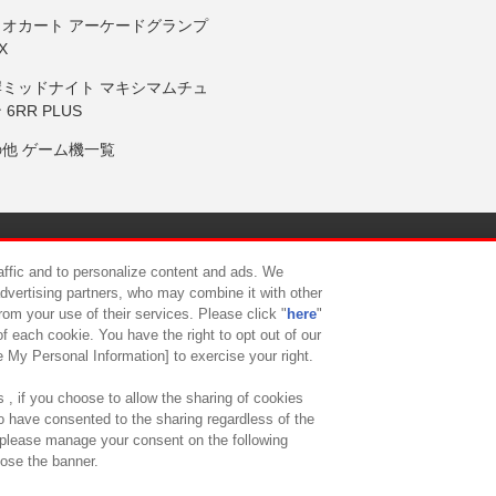
リオカート アーケードグランプ
X
岸ミッドナイト マキシマムチュ
 6RR PLUS
の他 ゲーム機一覧
サイトポリシー
プライバシーポリシー
ウェブアクセシビリティ方
raffic and to personalize content and ads. We
advertising partners, who may combine it with other
rom your use of their services. Please click "
here
"
供について
カスタマーハラスメント対応方針
よくあるご質問・
f each cookie. You have the right to opt out of our
e My Personal Information] to exercise your right.
 , if you choose to allow the sharing of cookies
to have consented to the sharing regardless of the
, please manage your consent on the following
lose the banner.
ndai Namco Amusement Lab Inc.
©Bandai Namco Experience Inc.
©HANAY