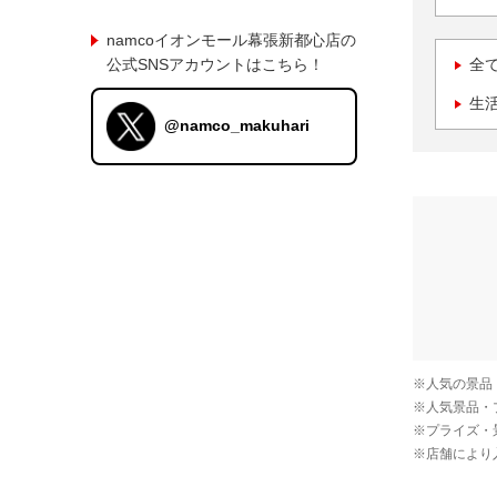
namcoイオンモール幕張新都心店の
公式SNSアカウントはこちら！
全
生
@namco_makuhari