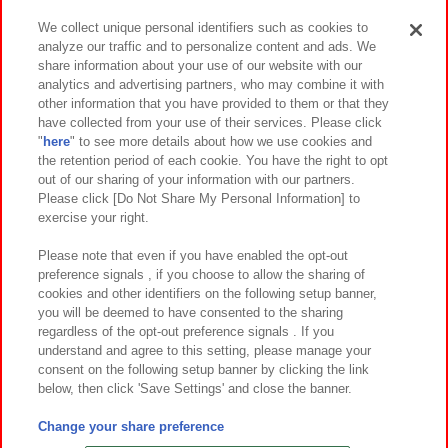
We collect unique personal identifiers such as cookies to
analyze our traffic and to personalize content and ads. We
イベント・キャンペーン
share information about your use of our website with our
analytics and advertising partners, who may combine it with
other information that you have provided to them or that they
have collected from your use of their services. Please click
"
here
" to see more details about how we use cookies and
関連会社
サステナビリティ
サイトポリシー
the retention period of each cookie. You have the right to opt
out of our sharing of your information with our partners.
プライバシーポリシー
ウェブアクセシビリティ方針と検証結果
Please click [Do Not Share My Personal Information] to
exercise your right.
お取引先さまとともに
食品のご提供について
カスタマーハラスメント対応方針
よくあるご質問・お問い合わせ
Please note that even if you have enabled the opt-out
preference signals , if you choose to allow the sharing of
cookies and other identifiers on the following setup banner,
you will be deemed to have consented to the sharing
regardless of the opt-out preference signals . If you
understand and agree to this setting, please manage your
consent on the following setup banner by clicking the link
below, then click 'Save Settings' and close the banner.
©Bandai Namco Amusement Inc.
©Bandai Namco Amusement Lab Inc.
Change your share preference
©Bandai Namco Experience Inc.