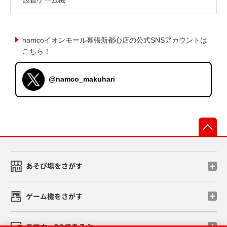
namcoイオンモール幕張新都心店の公式SNSアカウントは
こちら！
@namco_makuhari
先
あそび場をさがす
ゲーム機をさがす
スマホ・PCであそぶ