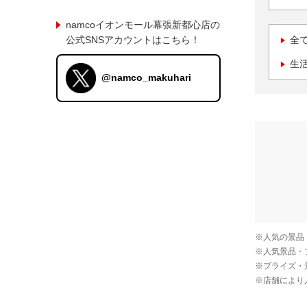
namcoイオンモール幕張新都心店の
公式SNSアカウントはこちら！
全
生
@namco_makuhari