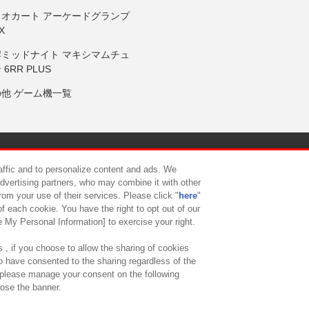
リオカート アーケードグランプ
X
岸ミッドナイト マキシマムチュ
 6RR PLUS
の他 ゲーム機一覧
サイトポリシー
プライバシーポリシー
ウェブアクセシビリティ方
raffic and to personalize content and ads. We
advertising partners, who may combine it with other
rom your use of their services. Please click "
here
"
供について
カスタマーハラスメント対応方針
よくあるご質問・
f each cookie. You have the right to opt out of our
e My Personal Information] to exercise your right.
 , if you choose to allow the sharing of cookies
to have consented to the sharing regardless of the
, please manage your consent on the following
lose the banner.
ndai Namco Amusement Lab Inc.
©Bandai Namco Experience Inc.
©HANAY