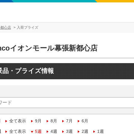
新都心店
入荷プライズ
mcoイオンモール幕張新都心店
景品・プライズ情報
月
全て表示
9月
8月
7月
6月
週
全て表示
5週
4週
3週
2週
1週