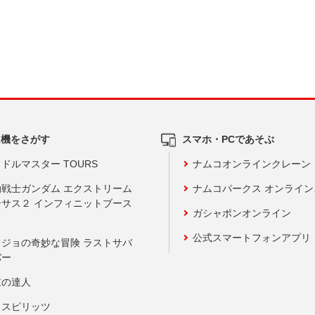
ム機をさがす
スマホ・PCであそぶ
ドルマスター TOURS
ナムコオンラインクレーン
動戦士ガンダム エクストリーム
ナムコパークス オンライ
ーサス２ インフィニットブース
ガシャポンオンライン
公式スマートフォンアプリ
ョジョの奇妙な冒険 ラストサバ
バー
鼓の達人
りスピリッツ