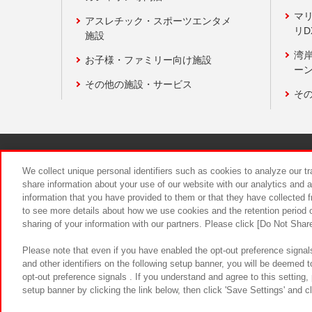
マ
アスレチック・スポーツエンタメ
リD
施設
湾
お子様・ファミリー向け施設
ーン
その他の施設・サービス
そ
関連会社
サステナビリティ
We collect unique personal identifiers such as cookies to analyze our t
share information about your use of our website with our analytics and 
information that you have provided to them or that they have collected f
食品のご提
to see more details about how we use cookies and the retention period o
sharing of your information with our partners. Please click [Do Not Shar
Please note that even if you have enabled the opt-out preference signals
and other identifiers on the following setup banner, you will be deemed 
opt-out preference signals . If you understand and agree to this setting
setup banner by clicking the link below, then click 'Save Settings' and c
©Bandai Namco Amusement Inc.
©Ba