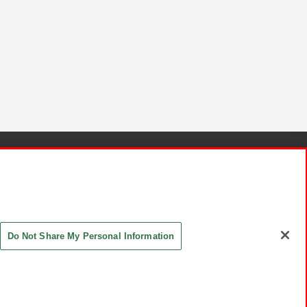
針と検証結果
お取引先さまとともに
お問い合わせ
Do Not Share My Personal Information
ASHIKI Co., Ltd. All Rights Reserved.