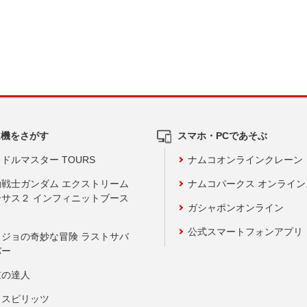
ム機をさがす
スマホ・PCであそぶ
ドルマスター TOURS
ナムコオンラインクレーン
動戦士ガンダム エクストリーム
ナムコパークス オンライ
ーサス２ インフィニットブース
ガシャポンオンライン
公式スマートフォンアプリ
ョジョの奇妙な冒険 ラストサバ
バー
鼓の達人
りスピリッツ