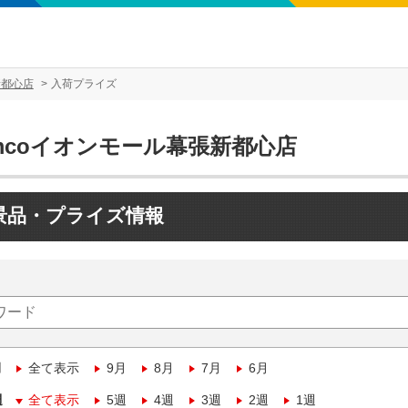
新都心店
入荷プライズ
mcoイオンモール幕張新都心店
景品・プライズ情報
月
全て表示
9月
8月
7月
6月
週
全て表示
5週
4週
3週
2週
1週