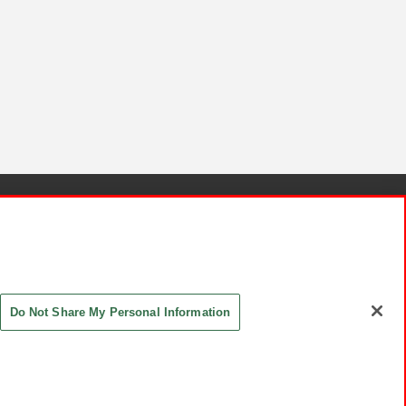
針と検証結果
お取引先さまとともに
お問い合わせ
Do Not Share My Personal Information
ASHIKI Co., Ltd. All Rights Reserved.