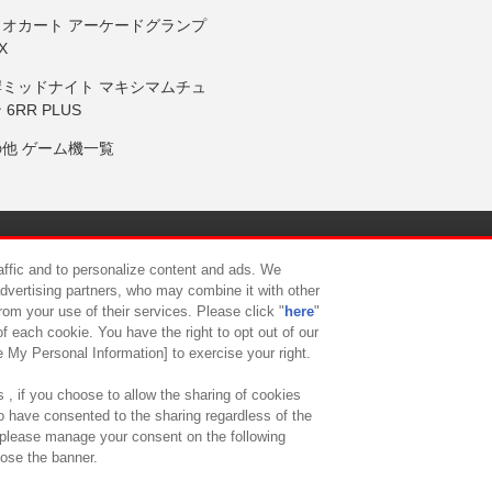
リオカート アーケードグランプ
X
岸ミッドナイト マキシマムチュ
 6RR PLUS
の他 ゲーム機一覧
サイトポリシー
プライバシーポリシー
ウェブアクセシビリティ方
raffic and to personalize content and ads. We
advertising partners, who may combine it with other
rom your use of their services. Please click "
here
"
供について
カスタマーハラスメント対応方針
よくあるご質問・
f each cookie. You have the right to opt out of our
e My Personal Information] to exercise your right.
 , if you choose to allow the sharing of cookies
to have consented to the sharing regardless of the
, please manage your consent on the following
lose the banner.
ndai Namco Amusement Lab Inc.
©Bandai Namco Experience Inc.
©HANAY