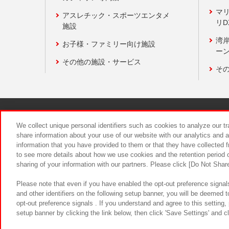
マ
アスレチック・スポーツエンタメ
リD
施設
湾
お子様・ファミリー向け施設
ーン
その他の施設・サービス
そ
関連会社
サステナビリティ
We collect unique personal identifiers such as cookies to analyze our t
share information about your use of our website with our analytics and 
information that you have provided to them or that they have collected f
食品のご提
to see more details about how we use cookies and the retention period o
sharing of your information with our partners. Please click [Do Not Shar
Please note that even if you have enabled the opt-out preference signals
and other identifiers on the following setup banner, you will be deemed 
opt-out preference signals . If you understand and agree to this setting
setup banner by clicking the link below, then click 'Save Settings' and c
©Bandai Namco Amusement Inc.
©Ba