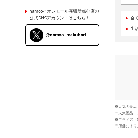
namcoイオンモール幕張新都心店の
公式SNSアカウントはこちら！
全
生
@namco_makuhari