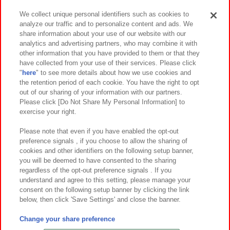
We collect unique personal identifiers such as cookies to
analyze our traffic and to personalize content and ads. We
イベント・キャンペーン
share information about your use of our website with our
analytics and advertising partners, who may combine it with
other information that you have provided to them or that they
have collected from your use of their services. Please click
"
here
" to see more details about how we use cookies and
関連会社
サステナビリティ
サイトポリシー
the retention period of each cookie. You have the right to opt
out of our sharing of your information with our partners.
プライバシーポリシー
ウェブアクセシビリティ方針と検証結果
Please click [Do Not Share My Personal Information] to
exercise your right.
お取引先さまとともに
食品のご提供について
カスタマーハラスメント対応方針
よくあるご質問・お問い合わせ
Please note that even if you have enabled the opt-out
preference signals , if you choose to allow the sharing of
cookies and other identifiers on the following setup banner,
you will be deemed to have consented to the sharing
regardless of the opt-out preference signals . If you
understand and agree to this setting, please manage your
consent on the following setup banner by clicking the link
below, then click 'Save Settings' and close the banner.
©Bandai Namco Amusement Inc.
©Bandai Namco Amusement Lab Inc.
Change your share preference
©Bandai Namco Experience Inc.