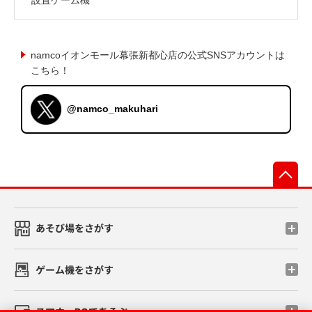
namcoイオンモール幕張新都心店の公式SNSアカウントは
こちら！
@namco_makuhari
先
あそび場をさがす
ゲーム機をさがす
スマホ・PCであそぶ