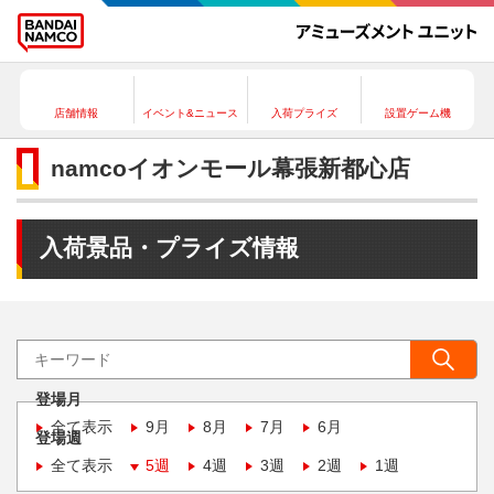
店舗情報
イベント&ニュース
入荷プライズ
設置ゲーム機
namcoイオンモール幕張新都心店
入荷景品・プライズ情報
登場月
全て表示
9月
8月
7月
6月
登場週
全て表示
5週
4週
3週
2週
1週