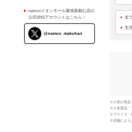
namcoイオンモール幕張新都心店の
公式SNSアカウントはこちら！
全
生
@namco_makuhari