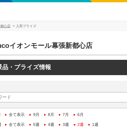
新都心店
入荷プライズ
mcoイオンモール幕張新都心店
景品・プライズ情報
月
全て表示
9月
8月
7月
6月
週
全て表示
5週
4週
3週
2週
1週