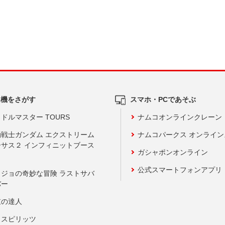
ム機をさがす
スマホ・PCであそぶ
ドルマスター TOURS
ナムコオンラインクレーン
動戦士ガンダム エクストリーム
ナムコパークス オンライ
ーサス２ インフィニットブース
ガシャポンオンライン
公式スマートフォンアプリ
ョジョの奇妙な冒険 ラストサバ
バー
鼓の達人
りスピリッツ