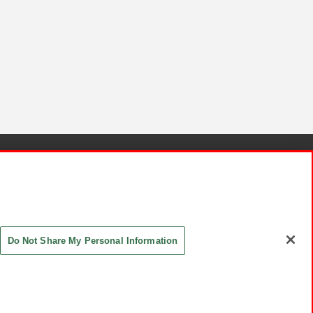
針と検証結果
お取引先さまとともに
お問い合わせ
Do Not Share My Personal Information
ASHIKI Co., Ltd. All Rights Reserved.