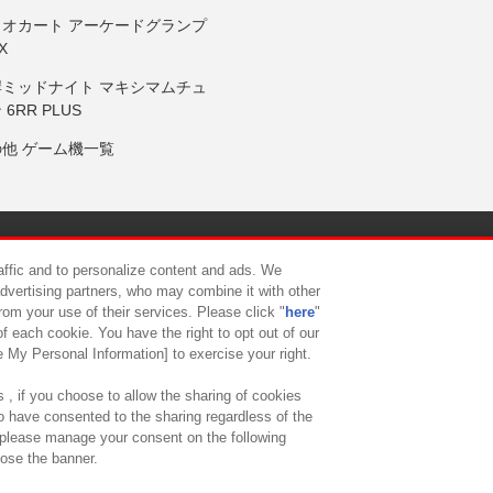
リオカート アーケードグランプ
X
岸ミッドナイト マキシマムチュ
 6RR PLUS
の他 ゲーム機一覧
サイトポリシー
プライバシーポリシー
ウェブアクセシビリティ方
raffic and to personalize content and ads. We
advertising partners, who may combine it with other
rom your use of their services. Please click "
here
"
供について
カスタマーハラスメント対応方針
よくあるご質問・
f each cookie. You have the right to opt out of our
e My Personal Information] to exercise your right.
 , if you choose to allow the sharing of cookies
to have consented to the sharing regardless of the
, please manage your consent on the following
lose the banner.
ndai Namco Amusement Lab Inc.
©Bandai Namco Experience Inc.
©HANAY