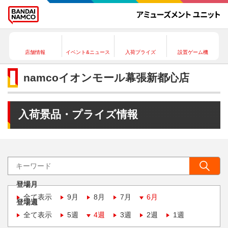
店舗情報
イベント&ニュース
入荷プライズ
設置ゲーム機
namcoイオンモール幕張新都心店
入荷景品・プライズ情報
登場月
全て表示
9月
8月
7月
6月
登場週
全て表示
5週
4週
3週
2週
1週