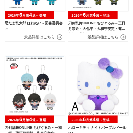
6
4
6
4
2026年
月第
週～登場
2026年
月第
週～登場
忍たま乱太郎 ほわぬい～図書委員会
刀剣乱舞ONLINE ちびぐるみ～三日
～
月宗近・大包平・大和守安定・篭手
切江・豊前江～
6
4
6
4
2026年
月第
週～登場
2026年
月第
週～登場
刀剣乱舞ONLINE ちびぐるみ～一期
ハローキティ ナイトパープルドール