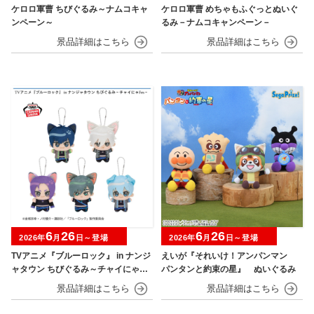
ケロロ軍曹 ちびぐるみ～ナムコキャ
ケロロ軍曹 めちゃもふぐっとぬいぐ
ンペーン～
るみ－ナムコキャンペーン－
6
26
6
26
2026年
月
日～登場
2026年
月
日～登場
TVアニメ『ブルーロック』 in ナンジ
えいが『それいけ！アンパンマン
ャタウン ちびぐるみ～チャイにゃFe
パンタンと約束の星』 ぬいぐるみ
s～