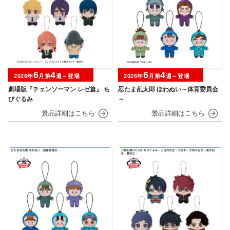
6
4
6
4
2026年
月第
週～登場
2026年
月第
週～登場
劇場版『チェンソーマン レゼ篇』 ち
忍たま乱太郎 ほわぬい～体育委員会
びぐるみ
～