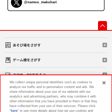
@namco_makuhari
先
あそび場をさがす
ゲーム機をさがす
スマホ・PCであそぶ
We collect unique personal identifiers such as cookies to
analyze our traffic and to personalize content and ads. We
イベント・キャンペーン
share information about your use of our website with our
analytics and advertising partners, who may combine it with
other information that you have provided to them or that they
have collected from your use of their services. Please click
"
here
" to see more details about how we use cookies and