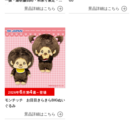
一振・薬研藤四郎・和泉守兼定・堀
GJ
川国広・鶴丸国永～
6
4
2026年
月第
週～登場
モンチッチ お目目きらきらBIGぬい
ぐるみ