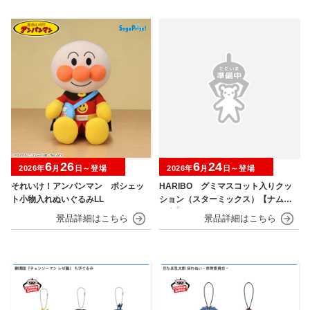
6
26
6
24
2026年
月
日～登場
2026年
月
日～登場
それいけ！アンパンマン ポシェッ
HARIBO グミマスコット入りクッ
ト小物入れぬいぐるみLL
ション（スターミックス）【ナムコ
限定】