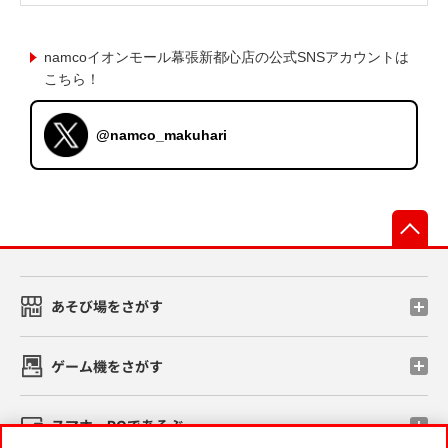
namcoイオンモール幕張新都心店の公式SNSアカウントは
こちら！
@namco_makuhari
先
あそび場をさがす
ゲーム機をさがす
スマホ・PCであそぶ