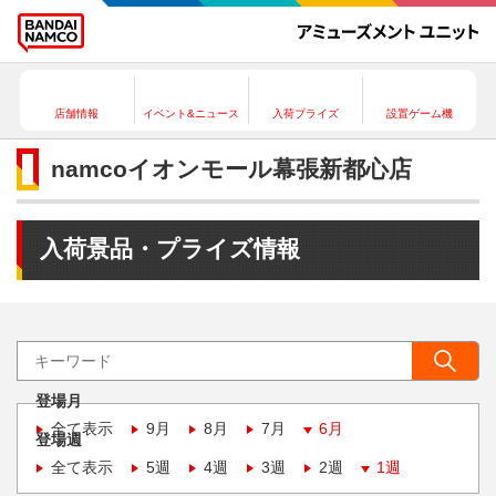
店舗情報
イベント&ニュース
入荷プライズ
設置ゲーム機
namcoイオンモール幕張新都心店
入荷景品・プライズ情報
登場月
全て表示
9月
8月
7月
6月
登場週
全て表示
5週
4週
3週
2週
1週