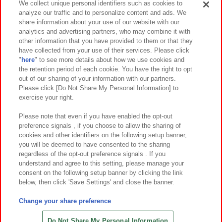
We collect unique personal identifiers such as cookies to
analyze our traffic and to personalize content and ads. We
イベント・キャンペーン
share information about your use of our website with our
analytics and advertising partners, who may combine it with
other information that you have provided to them or that they
have collected from your use of their services. Please click
"
here
" to see more details about how we use cookies and
関連会社
サステナビリティ
サイトポリシー
the retention period of each cookie. You have the right to opt
out of our sharing of your information with our partners.
プライバシーポリシー
ウェブアクセシビリティ方針と検証結果
Please click [Do Not Share My Personal Information] to
exercise your right.
お取引先さまとともに
食品のご提供について
カスタマーハラスメント対応方針
よくあるご質問・お問い合わせ
Please note that even if you have enabled the opt-out
preference signals , if you choose to allow the sharing of
cookies and other identifiers on the following setup banner,
you will be deemed to have consented to the sharing
regardless of the opt-out preference signals . If you
understand and agree to this setting, please manage your
consent on the following setup banner by clicking the link
below, then click 'Save Settings' and close the banner.
©Bandai Namco Amusement Inc.
©Bandai Namco Amusement Lab Inc.
Change your share preference
©Bandai Namco Experience Inc.
©HANAYASHIKI Co., Ltd. All Rights Reserved.
Do Not Share My Personal Information