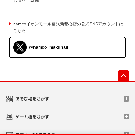
namcoイオンモール幕張新都心店の公式SNSアカウントは
こちら！
@namco_makuhari
先
あそび場をさがす
ゲーム機をさがす
スマホ・PCであそぶ