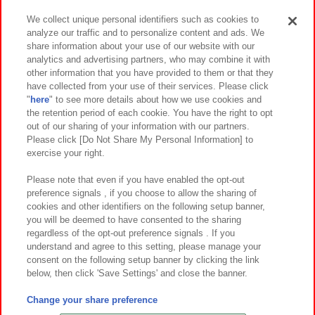
We collect unique personal identifiers such as cookies to
analyze our traffic and to personalize content and ads. We
イベント・キャンペーン
share information about your use of our website with our
analytics and advertising partners, who may combine it with
other information that you have provided to them or that they
have collected from your use of their services. Please click
"
here
" to see more details about how we use cookies and
関連会社
サステナビリティ
サイトポリシー
the retention period of each cookie. You have the right to opt
out of our sharing of your information with our partners.
プライバシーポリシー
ウェブアクセシビリティ方針と検証結果
Please click [Do Not Share My Personal Information] to
exercise your right.
お取引先さまとともに
食品のご提供について
カスタマーハラスメント対応方針
よくあるご質問・お問い合わせ
Please note that even if you have enabled the opt-out
preference signals , if you choose to allow the sharing of
cookies and other identifiers on the following setup banner,
you will be deemed to have consented to the sharing
regardless of the opt-out preference signals . If you
understand and agree to this setting, please manage your
consent on the following setup banner by clicking the link
below, then click 'Save Settings' and close the banner.
©Bandai Namco Amusement Inc.
©Bandai Namco Amusement Lab Inc.
Change your share preference
©Bandai Namco Experience Inc.