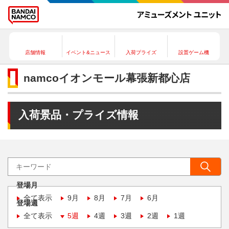
店舗情報
イベント&ニュース
入荷プライズ
設置ゲーム機
namcoイオンモール幕張新都心店
入荷景品・プライズ情報
登場月
全て表示
9月
8月
7月
6月
登場週
全て表示
5週
4週
3週
2週
1週