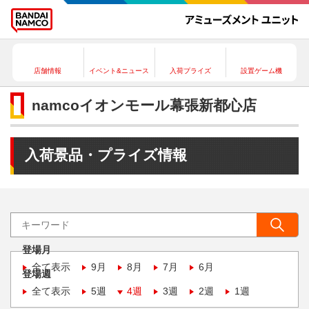
店舗情報
イベント&ニュース
入荷プライズ
設置ゲーム機
namcoイオンモール幕張新都心店
入荷景品・プライズ情報
登場月
全て表示
9月
8月
7月
6月
登場週
全て表示
5週
4週
3週
2週
1週