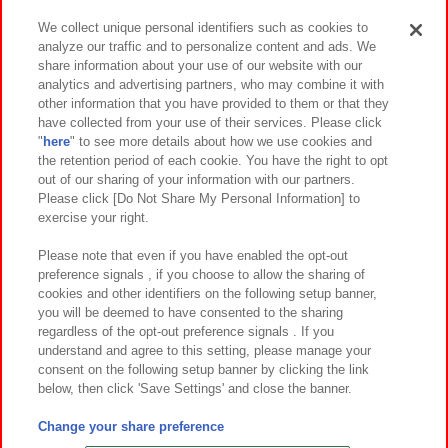
We collect unique personal identifiers such as cookies to
analyze our traffic and to personalize content and ads. We
イベント・キャンペーン
share information about your use of our website with our
analytics and advertising partners, who may combine it with
other information that you have provided to them or that they
have collected from your use of their services. Please click
"
here
" to see more details about how we use cookies and
関連会社
サステナビリティ
サイトポリシー
the retention period of each cookie. You have the right to opt
out of our sharing of your information with our partners.
プライバシーポリシー
ウェブアクセシビリティ方針と検証結果
Please click [Do Not Share My Personal Information] to
exercise your right.
お取引先さまとともに
食品のご提供について
カスタマーハラスメント対応方針
よくあるご質問・お問い合わせ
Please note that even if you have enabled the opt-out
preference signals , if you choose to allow the sharing of
cookies and other identifiers on the following setup banner,
you will be deemed to have consented to the sharing
regardless of the opt-out preference signals . If you
understand and agree to this setting, please manage your
consent on the following setup banner by clicking the link
below, then click 'Save Settings' and close the banner.
©Bandai Namco Amusement Inc.
©Bandai Namco Amusement Lab Inc.
Change your share preference
©Bandai Namco Experience Inc.