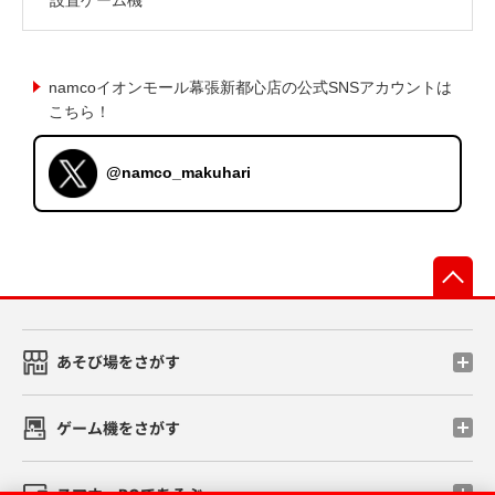
namcoイオンモール幕張新都心店の公式SNSアカウントは
こちら！
@namco_makuhari
先
あそび場をさがす
ゲーム機をさがす
スマホ・PCであそぶ